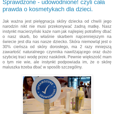
Sprawdzone - udowodnione! czyli cała
prawda o kosmetykach dla dzieci.
Jak ważna jest pielęgnacja skóry dziecka od chwili jego
narodzin nikt nie musi przekonywać żadną matkę. Nasz
instynkt macierzyński każe nam jak najlepiej potrafimy dbać
o nasz skarb, bo właśnie skarbem najcenniejszym na
świecie jest dla nas nasze dziecko. Skóra niemowląt jest o
30% cieńsza od skóry dorosłego, ma 2 razy mniejszą
zawartość naturalnego czynnika nawilżającego oraz dużo
szybciej traci wodę przez naskórek. Pewnie większość mam
o tym nie wie, ale instynkt podpowiada im, że o skórę
maluszka trzeba dbać w sposób szczególny.