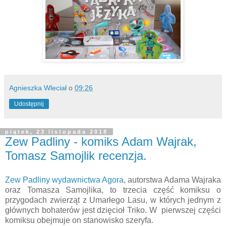
Agnieszka Wleciał
o
09:26
Udostępnij
piątek, 23 listopada 2018
Zew Padliny - komiks Adam Wajrak,
Tomasz Samojlik recenzja.
Zew Padliny wydawnictwa Agora
, autorstwa Adama Wajraka
oraz Tomasza Samojlika, to trzecia część komiksu o
przygodach zwierząt z Umarłego Lasu, w których jednym z
głównych bohaterów jest dzięcioł Triko. W pierwszej części
komiksu obejmuje on stanowisko szeryfa.