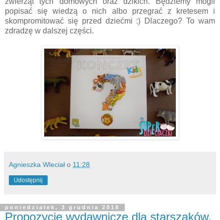
zwierząt tych domowych oraz dzikich. Będziemy mogli
popisać się wiedzą o nich albo przegrać z kretesem i
skompromitować się przed dziećmi :) Dlaczego? To wam
zdradzę w dalszej części.
Agnieszka Wleciał
o
11:28
Udostępnij
poniedziałek, 3 grudnia 2018
Propozycje wydawnicze dla starszaków.