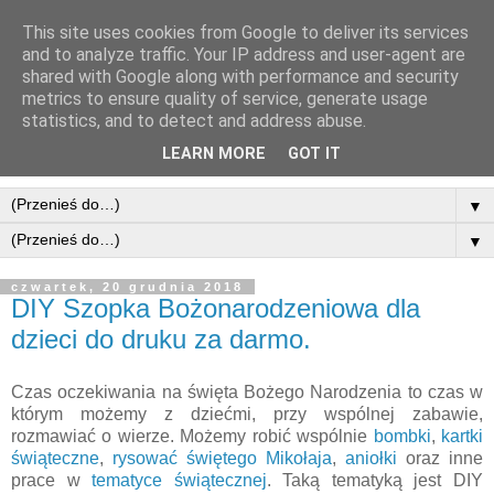
This site uses cookies from Google to deliver its services
and to analyze traffic. Your IP address and user-agent are
shared with Google along with performance and security
metrics to ensure quality of service, generate usage
statistics, and to detect and address abuse.
LEARN MORE
GOT IT
▼
▼
czwartek, 20 grudnia 2018
DIY Szopka Bożonarodzeniowa dla
dzieci do druku za darmo.
Czas oczekiwania na święta Bożego Narodzenia to czas w
którym możemy z dziećmi, przy wspólnej zabawie,
rozmawiać o wierze. Możemy robić wspólnie
bombki
,
kartki
świąteczne
,
rysować świętego Mikołaja
,
aniołki
oraz inne
prace w
tematyce świątecznej
. Taką tematyką jest DIY