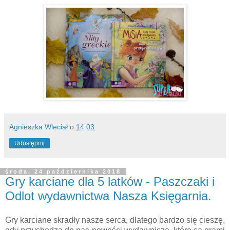
Agnieszka Wleciał
o
14:03
Udostępnij
środa, 24 października 2018
Gry karciane dla 5 latków - Paszczaki i
Odlot wydawnictwa Nasza Księgarnia.
Gry karciane skradły nasze serca, dlatego bardzo się cieszę,