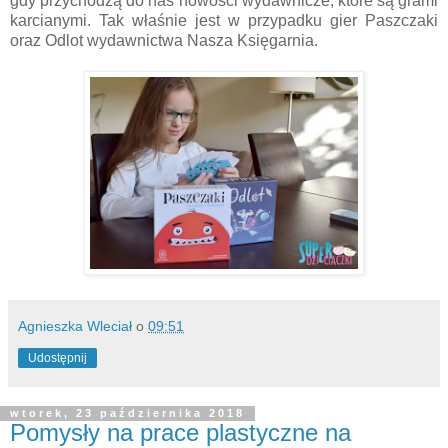
gdy przychodzą do nas nowości wydawnicze, które są grami
karcianymi. Tak właśnie jest w przypadku gier Paszczaki
oraz Odlot wydawnictwa Nasza Księgarnia.
Agnieszka Wleciał
o
09:51
Udostępnij
wtorek, 23 października 2018
Pomysły na prace plastyczne na