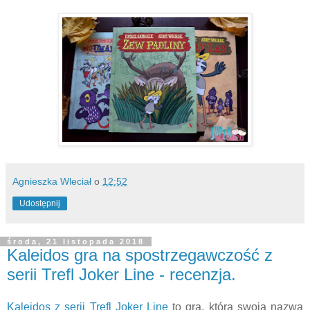
Agnieszka Wleciał
o
12:52
Udostępnij
środa, 21 listopada 2018
Kaleidos gra na spostrzegawczość z
serii Trefl Joker Line - recenzja.
Kaleidos z serii Trefl Joker Line
to gra, która swoją nazwą