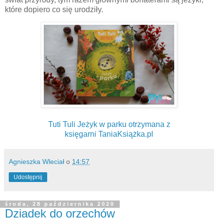
które dopiero co się urodziły.
Tuti Tuli Jeżyk w parku otrzymana z
księgarni TaniaKsiążka.pl
Agnieszka Wleciał
o
14:57
Udostępnij
środa, 28 października 2020
Dziadek do orzechów