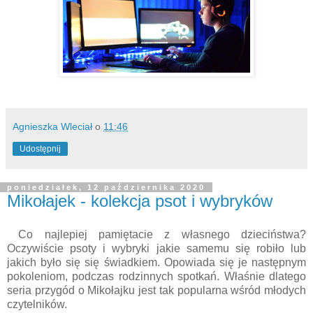
Agnieszka Wleciał
o
11:46
Udostępnij
poniedziałek, 12 października 2020
Mikołajek - kolekcja psot i wybryków
Co najlepiej pamiętacie z własnego dzieciństwa?
Oczywiście psoty i wybryki jakie samemu się robiło lub
jakich było się się świadkiem. Opowiada się je następnym
pokoleniom, podczas rodzinnych spotkań. Właśnie dlatego
seria przygód o Mikołajku jest tak popularna wśród młodych
czytelników.