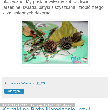
plastyczne. My postanowiłyśmy zebrać liście,
jarzębinę, kwiatki, patyki z szyszkami i zrobić z tego
kilka jesiennych dekoracji.
Agnieszka Wleciał
o
11:26
Udostępnij
poniedziałek, 19 października 2020
Książki na Boże Narodzenie, czyli