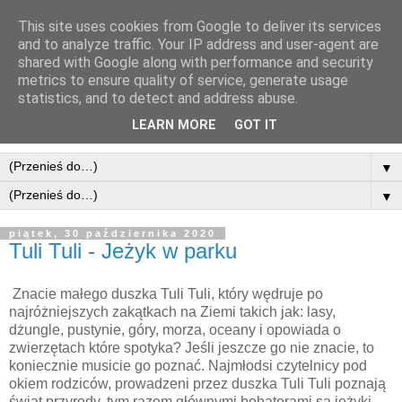
This site uses cookies from Google to deliver its services
and to analyze traffic. Your IP address and user-agent are
shared with Google along with performance and security
metrics to ensure quality of service, generate usage
statistics, and to detect and address abuse.
LEARN MORE
GOT IT
▼
▼
piątek, 30 października 2020
Tuli Tuli - Jeżyk w parku
Znacie małego duszka Tuli Tuli, który wędruje po
najróżniejszych zakątkach na Ziemi takich jak: lasy,
dżungle, pustynie, góry, morza, oceany i opowiada o
zwierzętach które spotyka? Jeśli jeszcze go nie znacie, to
koniecznie musicie go poznać. Najmłodsi czytelnicy pod
okiem rodziców, prowadzeni przez duszka Tuli Tuli poznają
świat przyrody, tym razem głównymi bohaterami są jeżyki,