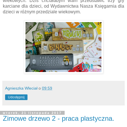
wiekowych. Dziś chciałabym wam przedstawić trzy gry
karciane dla dzieci, od Wydawnictwa Nasza Księgarnia dla
dzieci w różnym przedziale wiekowym.
Agnieszka Wleciał
o
09:59
Udostępnij
wtorek, 21 listopada 2017
Zimowe drzewo 2 - praca plastyczna.