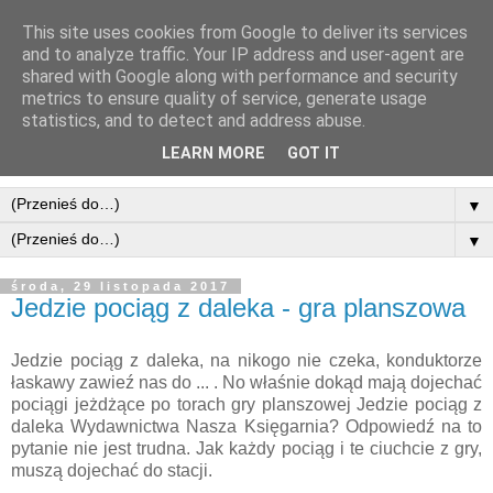
This site uses cookies from Google to deliver its services
and to analyze traffic. Your IP address and user-agent are
shared with Google along with performance and security
metrics to ensure quality of service, generate usage
statistics, and to detect and address abuse.
LEARN MORE
GOT IT
▼
▼
środa, 29 listopada 2017
Jedzie pociąg z daleka - gra planszowa
Jedzie pociąg z daleka, na nikogo nie czeka, konduktorze
łaskawy zawieź nas do ... . No właśnie dokąd mają dojechać
pociągi jeżdżące po torach gry planszowej Jedzie pociąg z
daleka Wydawnictwa Nasza Księgarnia? Odpowiedź na to
pytanie nie jest trudna. Jak każdy pociąg i te ciuchcie z gry,
muszą dojechać do stacji.