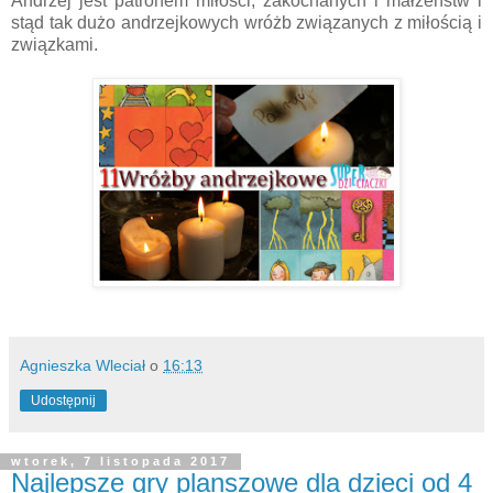
Andrzej jest patronem miłości, zakochanych i małżeństw i
stąd tak dużo andrzejkowych wróżb związanych z miłością i
związkami.
Agnieszka Wleciał
o
16:13
Udostępnij
wtorek, 7 listopada 2017
Najlepsze gry planszowe dla dzieci od 4