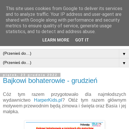
This site uses cookies from Google to deliver its services
and to analyze traffic. Your IP address and user-agent are
shared with Google along with performance and security
metrics to ensure quality of service, generate usage
statistics, and to detect and address abuse.
LEARN MORE
GOT IT
▼
▼
piątek, 23 grudnia 2022
Bajkowi bohaterowie - grudzień
Cóż tym razem przygotowało dla najmłodszych
wydawnictwo
HarperKids.pl
? Otóż tym razem głównym
motywem przewodnim będą zimowa i święta oraz Basia i jej
małpka.