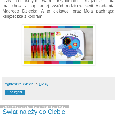
Dziś chciałabym wam przypomnieć książeczki dla
maluchów z popularnej wśród rodziców serii Akademia
Mądrego Dziecka: A to ciekawe! oraz Moja pachnąca
książeczka z kolorami.
Agnieszka Wleciał
o
16:36
Udostępnij
poniedziałek, 12 grudnia 2022
Świat należy do Ciebie