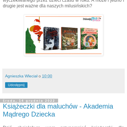
wyczekiwanego przez dzieci czasu w roku. A może i jedno i
drugie jest ważne dla naszych milusińskich?
Agnieszka Wleciał
o
10:00
Udostępnij
środa, 14 grudnia 2022
Książeczki dla maluchów - Akademia
Mądrego Dziecka