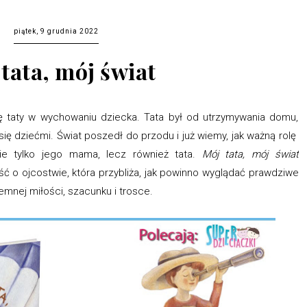
piątek, 9 grudnia 2022
tata, mój świat
lę taty w wychowaniu dziecka. Tata był od utrzymywania domu,
ę dziećmi. Świat poszedł do przodu i już wiemy, jak ważną rolę
e tylko jego mama, lecz również tata.
Mój tata, mój świat
ć o ojcostwie, która przybliża, jak powinno wyglądać prawdziwe
emnej miłości, szacunku i trosce.