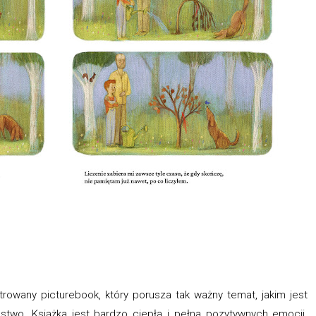
trowany picturebook, który porusza tak ważny temat, jakim jest
stwo. Książka jest bardzo ciepła i pełna pozytywnych emocji,