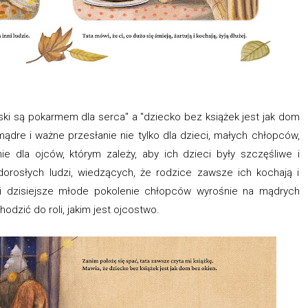
iski są pokarmem dla serca" a "dziecko bez książek jest jak dom
 mądre i ważne przesłanie nie tylko dla dzieci, małych chłopców,
ie dla ojców, którym zależy, aby ich dzieci były szczęśliwe i
orosłych ludzi, wiedzących, że rodzice zawsze ich kochają i
i i dzisiejsze młode pokolenie chłopców wyrośnie na mądrych
dzić do roli, jakim jest ojcostwo.