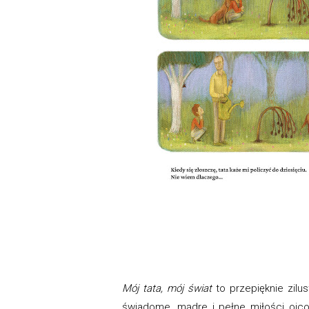
Mój tata, mój świat
to przepięknie zilus
świadome, mądre i pełne miłości ojco