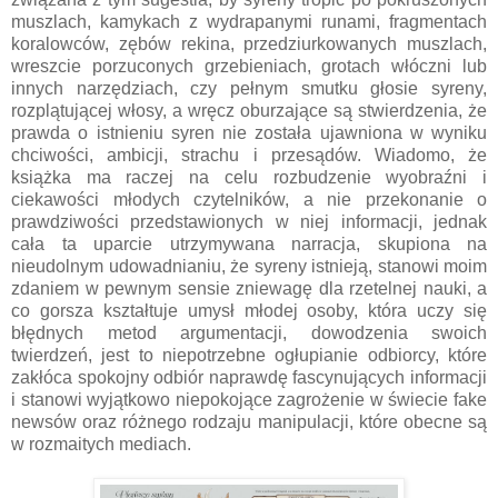
muszlach, kamykach z wydrapanymi runami, fragmentach
koralowców, zębów rekina, przedziurkowanych muszlach,
wreszcie porzuconych grzebieniach, grotach włóczni lub
innych narzędziach, czy pełnym smutku głosie syreny,
rozplątującej włosy, a wręcz oburzające są stwierdzenia, że
prawda o istnieniu syren nie została ujawniona w wyniku
chciwości, ambicji, strachu i przesądów. Wiadomo, że
książka ma raczej na celu rozbudzenie wyobraźni i
ciekawości młodych czytelników, a nie przekonanie o
prawdziwości przedstawionych w niej informacji, jednak
cała ta uparcie utrzymywana narracja, skupiona na
nieudolnym udowadnianiu, że syreny istnieją, stanowi moim
zdaniem w pewnym sensie zniewagę dla rzetelnej nauki, a
co gorsza kształtuje umysł młodej osoby, która uczy się
błędnych metod argumentacji, dowodzenia swoich
twierdzeń, jest to niepotrzebne ogłupianie odbiorcy, które
zakłóca spokojny odbiór naprawdę fascynujących informacji
i stanowi wyjątkowo niepokojące zagrożenie w świecie fake
newsów oraz różnego rodzaju manipulacji, które obecne są
w rozmaitych mediach.