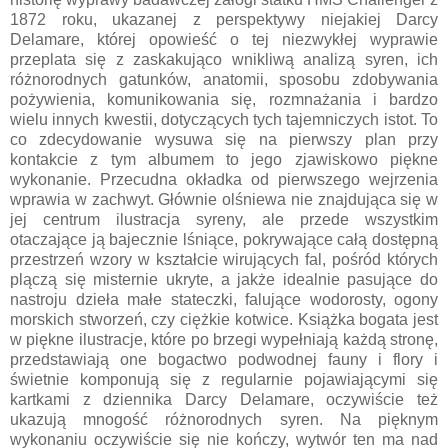
1872 roku, ukazanej z perspektywy niejakiej Darcy
Delamare, której opowieść o tej niezwykłej wyprawie
przeplata się z zaskakująco wnikliwą analizą syren, ich
różnorodnych gatunków, anatomii, sposobu zdobywania
pożywienia, komunikowania się, rozmnażania i bardzo
wielu innych kwestii, dotyczących tych tajemniczych istot. To
co zdecydowanie wysuwa się na pierwszy plan przy
kontakcie z tym albumem to jego zjawiskowo piękne
wykonanie. Przecudna okładka od pierwszego wejrzenia
wprawia w zachwyt. Głównie olśniewa nie znajdująca się w
jej centrum ilustracja syreny, ale przede wszystkim
otaczające ją bajecznie lśniące, pokrywające całą dostępną
przestrzeń wzory w kształcie wirujących fal, pośród których
plączą się misternie ukryte, a jakże idealnie pasujące do
nastroju dzieła małe stateczki, falujące wodorosty, ogony
morskich stworzeń, czy ciężkie kotwice. Książka bogata jest
w piękne ilustracje, które po brzegi wypełniają każdą stronę,
przedstawiają one bogactwo podwodnej fauny i flory i
świetnie komponują się z regularnie pojawiającymi się
kartkami z dziennika Darcy Delamare, oczywiście też
ukazują mnogość różnorodnych syren. Na pięknym
wykonaniu oczywiście się nie kończy, wytwór ten ma nad