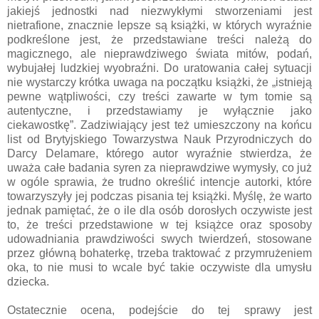
jakiejś jednostki nad niezwykłymi stworzeniami jest
nietrafione, znacznie lepsze są książki, w których wyraźnie
podkreślone jest, że przedstawiane treści należą do
magicznego, ale nieprawdziwego świata mitów, podań,
wybujałej ludzkiej wyobraźni. Do uratowania całej sytuacji
nie wystarczy krótka uwaga na początku książki, że „istnieją
pewne wątpliwości, czy treści zawarte w tym tomie są
autentyczne, i przedstawiamy je wyłącznie jako
ciekawostkę”. Zadziwiający jest też umieszczony na końcu
list od Brytyjskiego Towarzystwa Nauk Przyrodniczych do
Darcy Delamare, którego autor wyraźnie stwierdza, że
uważa całe badania syren za nieprawdziwe wymysły, co już
w ogóle sprawia, że trudno określić intencje autorki, które
towarzyszyły jej podczas pisania tej książki. Myślę, że warto
jednak pamiętać, że o ile dla osób dorosłych oczywiste jest
to, że treści przedstawione w tej książce oraz sposoby
udowadniania prawdziwości swych twierdzeń, stosowane
przez główną bohaterkę, trzeba traktować z przymrużeniem
oka, to nie musi to wcale być takie oczywiste dla umysłu
dziecka.
Ostatecznie ocena, podejście do tej sprawy jest