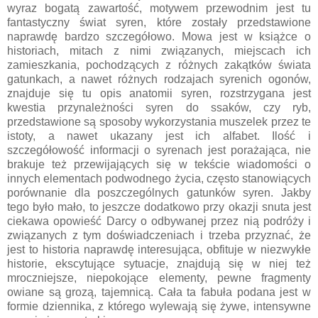
wyraz bogatą zawartość, motywem przewodnim jest tu
fantastyczny świat syren, które zostały przedstawione
naprawdę bardzo szczegółowo. Mowa jest w książce o
historiach, mitach z nimi związanych, miejscach ich
zamieszkania, pochodzących z różnych zakątków świata
gatunkach, a nawet różnych rodzajach syrenich ogonów,
znajduje się tu opis anatomii syren, rozstrzygana jest
kwestia przynależności syren do ssaków, czy ryb,
przedstawione są sposoby wykorzystania muszelek przez te
istoty, a nawet ukazany jest ich alfabet. Ilość i
szczegółowość informacji o syrenach jest porażająca, nie
brakuje też przewijających się w tekście wiadomości o
innych elementach podwodnego życia, często stanowiących
porównanie dla poszczególnych gatunków syren. Jakby
tego było mało, to jeszcze dodatkowo przy okazji snuta jest
ciekawa opowieść Darcy o odbywanej przez nią podróży i
związanych z tym doświadczeniach i trzeba przyznać, że
jest to historia naprawdę interesująca, obfituje w niezwykłe
historie, ekscytujące sytuacje, znajdują się w niej też
mroczniejsze, niepokojące elementy, pewne fragmenty
owiane są grozą, tajemnicą. Cała ta fabuła podana jest w
formie dziennika, z którego wylewają się żywe, intensywne