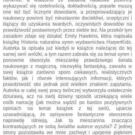
wykazywać się rzetelnością, dokładnością, poparte muszą
one też być licznymi dowodami, a przeprowadzający je
naukowcy powinni być nieustannie dociekliwi, sceptyczni i
dążący do uzyskania twardych, oczywistych dowodów na
prawdziwość postawionych przez siebie tez. Na przekór tym
zasadom zdaje się działać Emily Hawkins, która napisała
książkę Historia naturalna syren wydawnictwa HarperKids.
Autorka ta opisała już kiedyś w książce należącej do tej
samej serii wróżki, a tym razem zabrała się za temat syren i
ponownie stworzyła mieszankę prawdziwego świata
naukowego z magiczną, niezwykłą fantastyką, zawarła w
swej książce zarówno sporo ciekawych, realistycznych
faktów, jak i równie interesujących informacji, których
prawdziwość stoi jednak pod wielkim znakiem zapytania.
Autorka w całej swej pracy twórczej wytworzyła ostatecznie
dziurawą, acz na swój dziwny sposób urzekającą wiele
osób narrację (jak można sądzić po bardzo pozytywnych
opiniach na temat książek z tej serii), uparcie
uzasadniającą, że opisywane fantastyczne stworzenia
naprawdę istnieją. Jak ta mieszanina znacząco
kontrastujących ze sobą światów autorce wyszła? Z jednej
strony pozostawiła we mnie zachwyt i upojenie pięknem