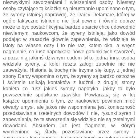
niezwykłymi stworzeniami i wierzeniami osoby. Niestety
osoby czytające tą książkę są nieustannie upominane o tym,
że syreny istnieją naprawdę, że Darcy Delamare, której w
ogóle faktyczne istnienie nie jest pewne i równie dobrze
może to być postać fikcyjna, bardzo uparcie chce udowodnić
niewiernym naukowcom, że syreny istnieją, jako dowód
podając w zasadzie głównie zapewnienia, że widziała te
istoty na własne oczy i to nie raz, kątem oka, a wręcz
nagminnie, co rusz napotykała nowe gatunki tych stworzeń,
a poza nią jakimś dziwnym cudem tylko jedna inna osoba
widziała syreny, z kolei reszta załogi zupełnie nic nie
zauważyła. Historia ta trochę nie trzyma się kupy, z jednej
strony Darcy wspomina o tym, że syreny są bardzo ostrożne
i świetnie unikają kontaktów z ludźmi, z drugiej strony
kobieta co rusz jakieś syreny napotyka, jakby to było
powszechnie spotykane zjawisko. Powtarzają się w tej
książce upomnienia o tym, że naukowiec powinien mieć
otwarty umysł, ale jakoś nie wspomniana jest konieczność
przedstawiania rzetelnych dowodów i nie, rysunki syren i
zapewnienia, że te stworzenia się widziało nie są rzetelnymi
dowodami. Absurdem już jest fragment, w którym
wymienione są ślady, pozostawiane przez syreny i
związana z tym sugestia, by syreny tropić po pokruszonych