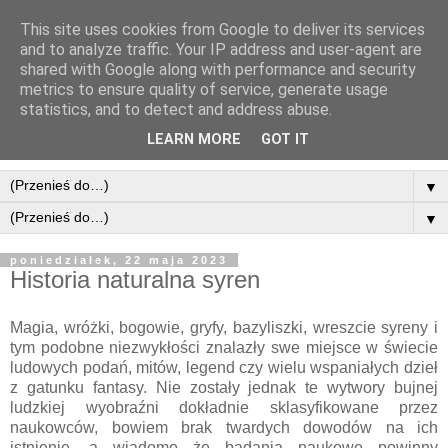
This site uses cookies from Google to deliver its services
and to analyze traffic. Your IP address and user-agent are
shared with Google along with performance and security
metrics to ensure quality of service, generate usage
statistics, and to detect and address abuse.
LEARN MORE
GOT IT
▼
▼
poniedziałek, 22 maja 2023
Historia naturalna syren
Magia, wróżki, bogowie, gryfy, bazyliszki, wreszcie syreny i
tym podobne niezwykłości znalazły swe miejsce w świecie
ludowych podań, mitów, legend czy wielu wspaniałych dzieł
z gatunku fantasy. Nie zostały jednak te wytwory bujnej
ludzkiej wyobraźni dokładnie sklasyfikowane przez
naukowców, bowiem brak twardych dowodów na ich
istnienie, a wiadomo że badania naukowe powinny