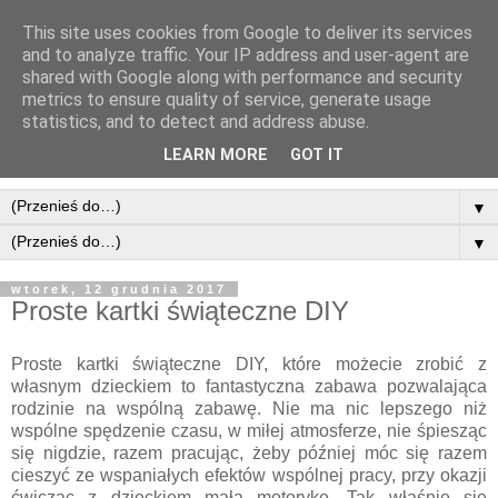
This site uses cookies from Google to deliver its services
and to analyze traffic. Your IP address and user-agent are
shared with Google along with performance and security
metrics to ensure quality of service, generate usage
statistics, and to detect and address abuse.
LEARN MORE
GOT IT
▼
▼
wtorek, 12 grudnia 2017
Proste kartki świąteczne DIY
Proste kartki świąteczne DIY, które możecie zrobić z
własnym dzieckiem to fantastyczna zabawa pozwalająca
rodzinie na wspólną zabawę. Nie ma nic lepszego niż
wspólne spędzenie czasu, w miłej atmosferze, nie śpiesząc
się nigdzie, razem pracując, żeby później móc się razem
cieszyć ze wspaniałych efektów wspólnej pracy, przy okazji
ćwicząc z dzieckiem małą motorykę. Tak właśnie się