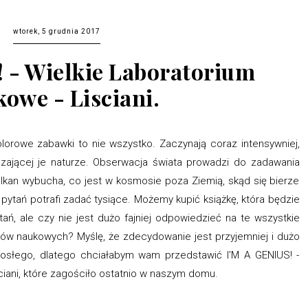
wtorek, 5 grudnia 2017
! - Wielkie Laboratorium
owe - Lisciani.
olorowe zabawki to nie wszystko. Zaczynają coraz intensywniej,
aczającej je naturze. Obserwacja świata prowadzi do zadawania
ulkan wybucha, co jest w kosmosie poza Ziemią, skąd się bierze
pytań potrafi zadać tysiące. Możemy kupić książkę, która będzie
ań, ale czy nie jest dużo fajniej odpowiedzieć na te wszystkie
 naukowych? Myślę, że zdecydowanie jest przyjemniej i dużo
orosłego, dlatego chciałabym wam przedstawić I'M A GENIUS! -
ciani, które zagościło ostatnio w naszym domu.