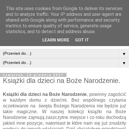
This site uses cookies from Google to deliver its services
and to analyze traffic. Your IP address and user-agent are
shared with Google along with performance and security
metrics to ensure quality of service, generate usage
statistics, and to detect and address abuse.
LEARN MORE
GOT IT
▼
▼
czwartek, 14 grudnia 2017
Książki dla dzieci na Boże Narodzenie.
Książki dla dzieci na Boże Narodzenie
, powinny zagościć
w każdym domu z dziećmi. Bez wspólnego czytania
oczekiwanie na święta Bożego Narodzenia nie będzie już
takie magiczne. W naszej kolekcji książki na Boże
Narodzenie zajmują zaszczytne miejsce i co roku dochodzą
jakieś inne pozycje, natomiast te które nam się już znudziły
wędrują do innych właścicieli. Dziś chciałabym przedstawić