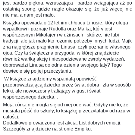
jest bardzo piękna, wzruszająca i bardzo wciągająca aż po
ostatnią stronę, gdzie nagle okazuje się, że już więcej nic
nie ma, a nam jest mało.
Książka opowiada o 12 letnim chłopcu Linusie, który u
lega
wypadkowi i poznaje Rudolfa oraz Majka, który jest
współczesnym Mikołajem w dżinsach i skórze, nie lubi
tradycji, ale jak mało kto rozumie potrzeby innych ludzi. Majk
zna najgłębsze pragnienie Linusa, czyli poznanie własnego
ojca.
Czy ta świąteczna przygoda, w której znajdziecie
również wartką akcję i niespodziewane zwroty wydarzeń,
doprowadzi Linusa do odnalezienia swojego taty? Tego
dowiecie się po jej przeczytaniu.
W książce znajdziemy wspaniałą opowieść
przeprowadzającą dziecko przez świat dobra i zła w sposób
lekki, ale nowoczesny trafiający w gust i świat
współczesnego dziecka. .
Moja córka nie mogła się od niej oderwać. Gdyby nie to, że
musiała pójść do szkoły, to książkę przeczytałaby od razu w
całości.
Dodatkowo prowadzona jest akcja: List dobrych emocji.
Szczegóły znajdziecie na stronie Empiku.