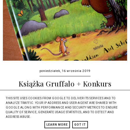
poniedziałek, 16 września 2019
Książka Gruffalo + Konkurs
Zanim dostałam książkę Julii Donaldson Gruffalo, wieść o jej
THIS SITE USES COOKIES FROM GOOGLE TO DELIVER ITS SERVICES AND TO
wznowieniu krążyła już po sieci od jakiegoś czasu. Wszyscy
ANALYZE TRAFFIC. YOUR IP ADDRESS AND USER-AGENT ARE SHARED WITH
byli bardzo podekscytowani, ...
GOOGLE ALONG WITH PERFORMANCE AND SECURITY METRICS TO ENSURE
QUALITY OF SERVICE, GENERATE USAGE STATISTICS, AND TO DETECT AND
ADDRESS ABUSE.
CZYTAJ DALEJ
LEARN MORE
GOT IT