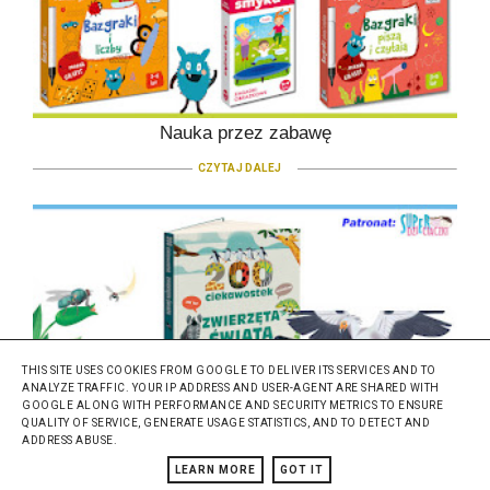
Nauka przez zabawę
CZYTAJ DALEJ
THIS SITE USES COOKIES FROM GOOGLE TO DELIVER ITS SERVICES AND TO
ANALYZE TRAFFIC. YOUR IP ADDRESS AND USER-AGENT ARE SHARED WITH
GOOGLE ALONG WITH PERFORMANCE AND SECURITY METRICS TO ENSURE
QUALITY OF SERVICE, GENERATE USAGE STATISTICS, AND TO DETECT AND
Zwierzęta świata. 200 ciekawostek - Bookolika
ADDRESS ABUSE.
CZYTAJ DALEJ
LEARN MORE
GOT IT