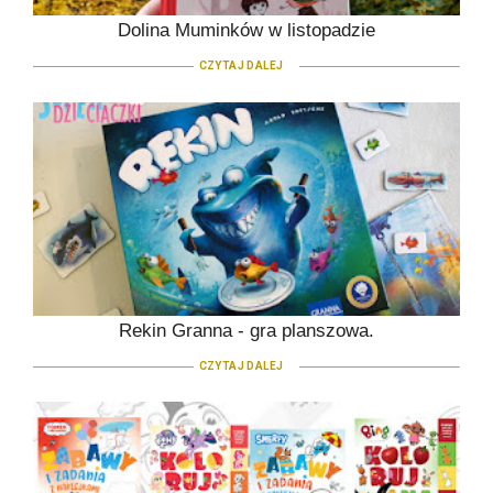
Dolina Muminków w listopadzie
CZYTAJ DALEJ
Rekin Granna - gra planszowa.
CZYTAJ DALEJ