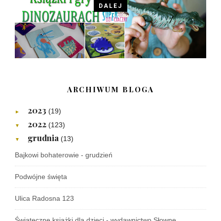
DALEJ
ARCHIWUM BLOGA
2023
(19)
►
2022
(123)
▼
grudnia
(13)
▼
Bajkowi bohaterowie - grudzień
Podwójne święta
Ulica Radosna 123
Świąteczne książki dla dzieci - wydawnictwo Słowne