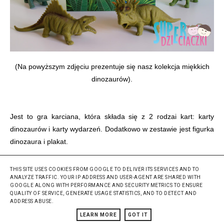
(Na powyższym zdjęciu prezentuje się nasz kolekcja miękkich
dinozaurów).
Jest to gra karciana, która składa się z 2 rodzai kart: karty
dinozaurów i karty wydarzeń. Dodatkowo w zestawie jest figurka
dinozaura i plakat.
THIS SITE USES COOKIES FROM GOOGLE TO DELIVER ITS SERVICES AND TO
ANALYZE TRAFFIC. YOUR IP ADDRESS AND USER-AGENT ARE SHARED WITH
GOOGLE ALONG WITH PERFORMANCE AND SECURITY METRICS TO ENSURE
QUALITY OF SERVICE, GENERATE USAGE STATISTICS, AND TO DETECT AND
ADDRESS ABUSE.
LEARN MORE
GOT IT