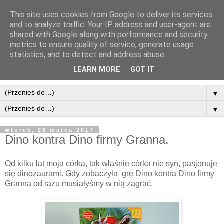
This site uses cookies from Google to deliver its services
and to analyze traffic. Your IP address and user-agent are
shared with Google along with performance and security
metrics to ensure quality of service, generate usage
statistics, and to detect and address abuse.
LEARN MORE
GOT IT
▼
▼
wtorek, 28 marca 2017
Dino kontra Dino firmy Granna.
Od kilku lat moja córka, tak właśnie córka nie syn, pasjonuje
się dinozaurami. Gdy zobaczyła grę Dino kontra Dino firmy
Granna od razu musiałyśmy w nią zagrać.