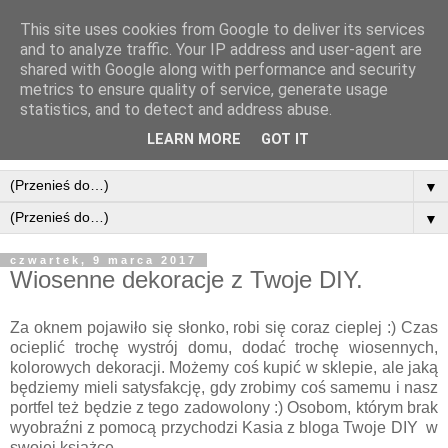
This site uses cookies from Google to deliver its services
and to analyze traffic. Your IP address and user-agent are
shared with Google along with performance and security
metrics to ensure quality of service, generate usage
statistics, and to detect and address abuse.
LEARN MORE
GOT IT
▼
▼
czwartek, 9 marca 2017
Wiosenne dekoracje z Twoje DIY.
Za oknem pojawiło się słonko, robi się coraz cieplej :) Czas
ocieplić trochę wystrój domu, dodać trochę wiosennych,
kolorowych dekoracji. Możemy coś kupić w sklepie, ale jaką
będziemy mieli satysfakcję, gdy zrobimy coś samemu i nasz
portfel też będzie z tego zadowolony :) Osobom, którym brak
wyobraźni z pomocą przychodzi Kasia z bloga Twoje DIY w
swojej książce.