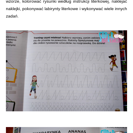
wzorze, kolorować rysunki według instrukcji literkowej, naklejać
naklejki, pokonywać labirynty literkowe i wykonywać wiele innych
zadań.