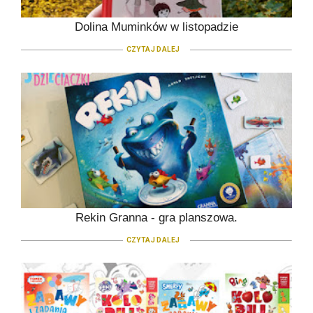
Dolina Muminków w listopadzie
CZYTAJ DALEJ
Rekin Granna - gra planszowa.
CZYTAJ DALEJ