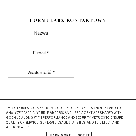
FORMULARZ KONTAKTOWY
Nazwa
E-mail
*
Wiadomość
*
THIS SITE USES COOKIES FROM GOOGLE TO DELIVER ITS SERVICES AND TO
ANALYZE TRAFFIC. YOUR IP ADDRESS AND USER-AGENT ARE SHARED WITH
GOOGLE ALONG WITH PERFORMANCE AND SECURITY METRICS TO ENSURE
QUALITY OF SERVICE, GENERATE USAGE STATISTICS, AND TO DETECT AND
ADDRESS ABUSE.
Szablon: Grafiterka.pl
LEARN MORE
GOT IT