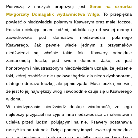
Pierwszą z naszych propozycji jest
Serce na sznurku
Małgorzaty Domagalik wydawnictwa Wilga
. To przepiękna
powieść o niedźwiedziu polarnym Ksawerym oraz małej foczce.
Foczka uciekając przed ludźmi, oddaliła się od swojej mamy i
zawędrowała pod domostwo niedźwiedzia polarnego
Ksawerego. Jak pewnie wiecie jednym z przysmaków
niedźwiedzi są właśnie takie foki. Ksawery odnajduje
zamarzniętą foczkę pod swoim domem. Jako, że jest
honorowym i nieustraszonym niedźwiedziem uznaje, że jedzenie
foki, której osobiście nie upolował będzie dla niego dyshonorem,
dlatego odmraża foczkę, ale jej nie zjada. Mała foczka, nie wie,
że jest to jej największy wróg i swobodnie czuje się u Ksawerego
w domu.
W międzyczasie niedźwiedź dostaje wiadomość, że jego
najlepszy przyjaciel nie żyje a inna niedźwiedzica z maleństwem
uciekła przed ludźmi polującymi na nie. Ksawery postanawia
ruszyć im na ratunek. Dzięki pomocy innych zwierząt odnajduje
ją z maleństwem, ale okazuje się, że tylko mała niedźwiedzica