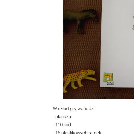
W skład gry wchodzi:
- plansza
- 110 kart
- 16 plastikowych ramek