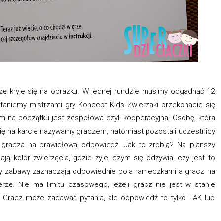
rzę kryje się na obrazku. W jednej rundzie musimy odgadnąć 12
staniemy mistrzami gry Koncept Kids Zwierzaki przekonacie się
am na początku jest zespołowa czyli kooperacyjna. Osobę, która
się na karcie nazywamy graczem, natomiast pozostali uczestnicy
gracza na prawidłową odpowiedź. Jak to zrobią? Na planszy
ją kolor zwierzęcia, gdzie żyje, czym się odżywia, czy jest to
y zabawy zaznaczają odpowiednie pola rameczkami a gracz na
rzę. Nie ma limitu czasowego, jeżeli gracz nie jest w stanie
 Gracz może zadawać pytania, ale odpowiedź to tylko TAK lub