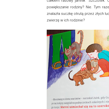
całkiem rasowy jamnik Szczotek. C
powiększanie rodziny? Nie. Tym ra
znalazła suczkę otrutą przez złych lu
zwierzę w ich rodzinie?