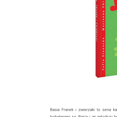
Basia Franek i zwierzaki to seria 
bohaterami są: Basia i jej młodszy 