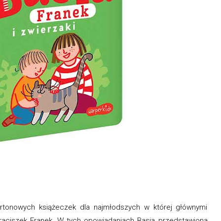
kartonowych książeczek dla najmłodszych w której głównymi
braciszek Franek. W tych opowiadaniach Basia przedstawiona