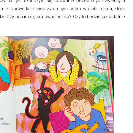
zy na tym skończyło się ratowanie bezdomnych zwierząt i
zem z podwórka z nieprzytomnym psem wróciła mama, która
dzi. Czy uda im się uratować psiaka? Czy to będzie już ostatnie