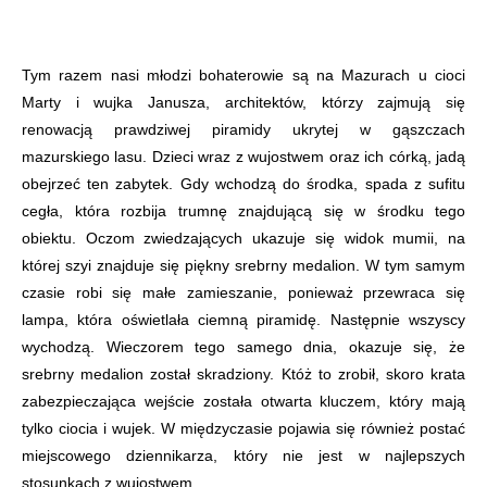
Tym razem nasi młodzi bohaterowie są na Mazurach u cioci
Marty i wujka Janusza, architektów, którzy zajmują się
renowacją prawdziwej piramidy ukrytej w gąszczach
mazurskiego lasu. Dzieci wraz z wujostwem oraz ich córką, jadą
obejrzeć ten zabytek. Gdy wchodzą do środka, spada z sufitu
cegła, która rozbija trumnę znajdującą się w środku tego
obiektu. Oczom zwiedzających ukazuje się widok mumii, na
której szyi znajduje się piękny srebrny medalion. W tym samym
czasie robi się małe zamieszanie, ponieważ przewraca się
lampa, która oświetlała ciemną piramidę. Następnie wszyscy
wychodzą. Wieczorem tego samego dnia, okazuje się, że
srebrny medalion został skradziony. Któż to zrobił, skoro krata
zabezpieczająca wejście została otwarta kluczem, który mają
tylko ciocia i wujek. W międzyczasie pojawia się również postać
miejscowego dziennikarza, który nie jest w najlepszych
stosunkach z wujostwem.