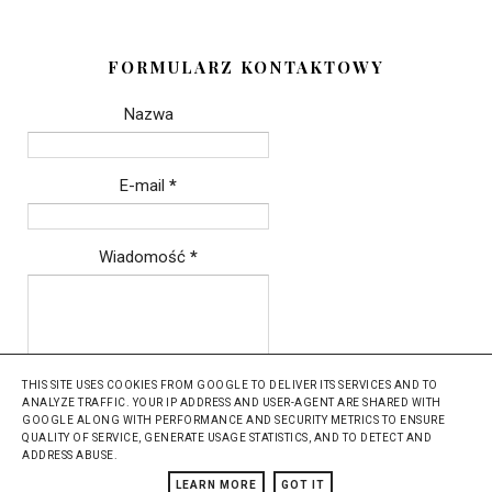
FORMULARZ KONTAKTOWY
Nazwa
E-mail
*
Wiadomość
*
THIS SITE USES COOKIES FROM GOOGLE TO DELIVER ITS SERVICES AND TO
ANALYZE TRAFFIC. YOUR IP ADDRESS AND USER-AGENT ARE SHARED WITH
GOOGLE ALONG WITH PERFORMANCE AND SECURITY METRICS TO ENSURE
QUALITY OF SERVICE, GENERATE USAGE STATISTICS, AND TO DETECT AND
ADDRESS ABUSE.
Szablon: Grafiterka.pl
LEARN MORE
GOT IT