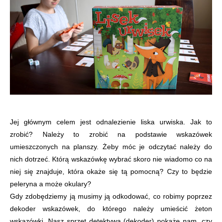
Jej głównym celem jest odnalezienie liska urwiska. Jak to
zrobić? Należy to zrobić na podstawie wskazówek
umieszczonych na planszy. Żeby móc je odczytać należy do
nich dotrzeć. Którą wskazówkę wybrać skoro nie wiadomo co na
niej się znajduje, która okaże się tą pomocną? Czy to będzie
peleryna a może okulary?
Gdy zdobędziemy ją musimy ją odkodować, co robimy poprzez
dekoder wskazówek, do którego należy umieścić żeton
wskazówki. Nasz sprzęt detektywa (dekoder) pokaże nam, czy