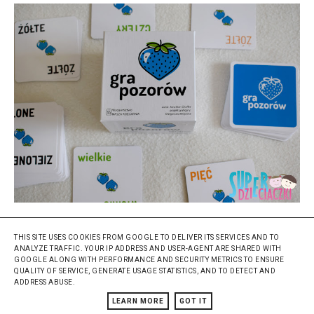
THIS SITE USES COOKIES FROM GOOGLE TO DELIVER ITS SERVICES AND TO
Gra pozorów kojarzy mi się z pewną grą karcianą z mojego
ANALYZE TRAFFIC. YOUR IP ADDRESS AND USER-AGENT ARE SHARED WITH
dzieciństwa. Jest to szybka gra karciana, w której tak jak
GOOGLE ALONG WITH PERFORMANCE AND SECURITY METRICS TO ENSURE
QUALITY OF SERVICE, GENERATE USAGE STATISTICS, AND TO DETECT AND
wcześniej wspomniałam refleks i spostrzegawczość to podstawa.
ADDRESS ABUSE.
LEARN MORE
GOT IT