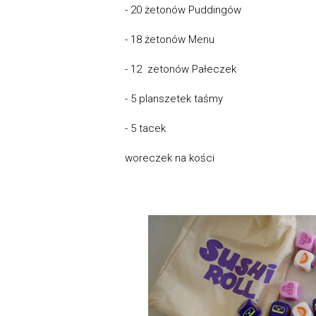
- 20 żetonów Puddingów
- 18 żetonów Menu
- 12 zetonów Pałeczek
- 5 planszetek taśmy
- 5 tacek
woreczek na kości