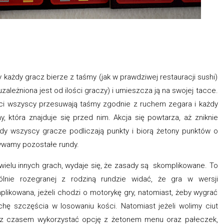
y każdy gracz bierze z taśmy (jak w prawdziwej restauracji sushi)
zależniona jest od ilości graczy) i umieszcza ją na swojej tacce.
ści wszyscy przesuwają taśmy zgodnie z ruchem zegara i każdy
, która znajduje się przed nim. Akcja się powtarza, aż zniknie
ndy wszyscy gracze podliczają punkty i biorą żetony punktów o
ywamy pozostałe rundy.
ielu innych grach, wydaje się, że zasady są skomplikowane. To
ólnie rozegranej z rodziną rundzie widać, że gra w wersji
ikowana, jeżeli chodzi o motorykę gry, natomiast, żeby wygrać
ochę szczęścia w losowaniu kości. Natomiast jeżeli wolimy ciut
o z czasem wykorzystać opcję z żetonem menu oraz pałeczek,