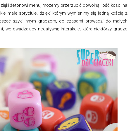
Dzięki żetonowi menu, możemy przerzucić dowolną ilość kości na
akie małe spryciule, dzięki którym wymienimy się jedną kością z
eszać szyki innym graczom, co czasami prowadzi do małych
nt, wprowadzający negatywną interakcję, która niektórzy gracze