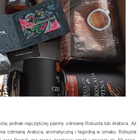
ów, jednak najczęściej pijemy odmianę Robusta lub Arabica. Aż
a na odmianę Arabica, aromatyczną i łagodną w smaku. Robusta