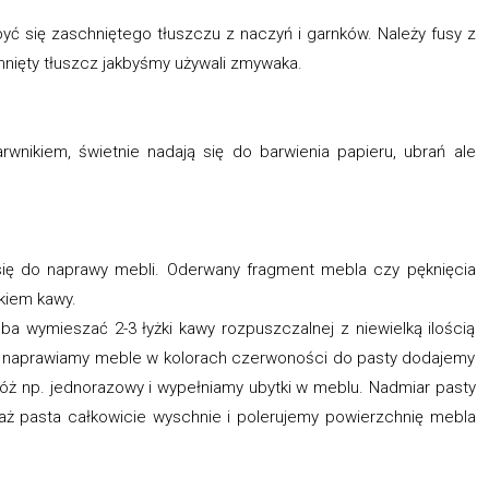
 się zaschniętego tłuszczu z naczyń i garnków. Należy fusy z
hnięty tłuszcz jakbyśmy używali zmywaka.
wnikiem, świetnie nadają się do barwienia papieru, ubrań ale
się do naprawy mebli. Oderwany fragment mebla czy pęknięcia
kiem kawy.
eba wymieszać 2-3 łyżki kawy rozpuszczalnej z niewielką ilością
li naprawiamy meble w kolorach czerwoności do pasty dodajemy
 nóż np. jednorazowy i wypełniamy ubytki w meblu. Nadmiar pasty
 pasta całkowicie wyschnie i polerujemy powierzchnię mebla