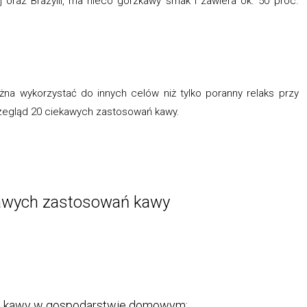
 oraz Brazylii, ma nieco gorzkawy smak i zawiera ok. 50 proc.
na wykorzystać do innych celów niż tylko poranny relaks przy
rzegląd 20 ciekawych zastosowań kawy.
awych zastosowań kawy
e kawy w gospodarstwie domowym: