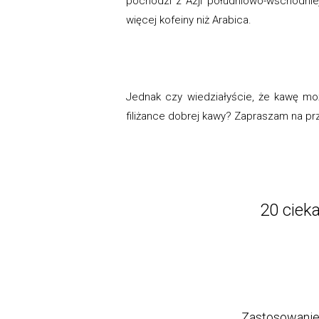
pochodzi z Azji południowo-wschodniej
więcej kofeiny niż Arabica.
Jednak czy wiedziałyście, że kawę moż
filiżance dobrej kawy? Zapraszam na p
20 ciek
Zastosowani