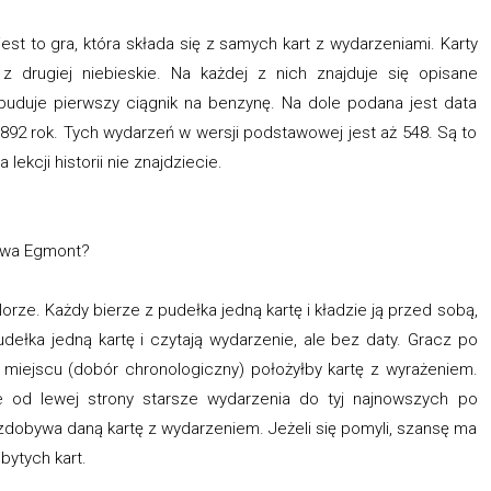
st to gra, która składa się z samych kart z wydarzeniami. Karty
z drugiej niebieskie. Na każdej z nich znajduje się opisane
buduje pierwszy ciągnik na benzynę. Na dole podana jest data
892 rok. Tych wydarzeń w wersji podstawowej jest aż 548. Są to
 lekcji historii nie znajdziecie.
twa Egmont?
rze. Każdy bierze z pudełka jedną kartę i kładzie ją przed sobą,
dełka jedną kartę i czytają wydarzenie, ale bez daty. Gracz po
 miejscu (dobór chronologiczny) położyłby kartę z wyrażeniem.
e od lewej strony starsze wydarzenia do tyj najnowszych po
 zdobywa daną kartę z wydarzeniem. Jeżeli się pomyli, szansę ma
bytych kart.