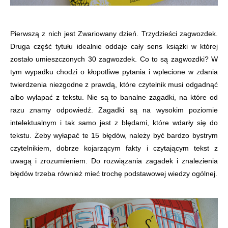
Pierwszą z nich jest Zwariowany dzień. Trzydzieści zagwozdek.
Druga część tytułu idealnie oddaje cały sens książki w której
zostało umieszczonych 30 zagwozdek. Co to są zagwozdki? W
tym wypadku chodzi o kłopotliwe pytania i wplecione w zdania
twierdzenia niezgodne z prawdą, które czytelnik musi odgadnąć
albo wyłapać z tekstu. Nie są to banalne zagadki, na które od
razu znamy odpowiedź. Zagadki są na wysokim poziomie
intelektualnym i tak samo jest z błędami, które wdarły się do
tekstu. Żeby wyłapać te 15 błędów, należy być bardzo bystrym
czytelnikiem, dobrze kojarzącym fakty i czytającym tekst z
uwagą i zrozumieniem. Do rozwiązania zagadek i znalezienia
błędów trzeba również mieć trochę podstawowej wiedzy ogólnej.