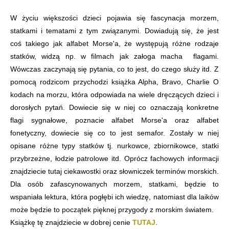
W życiu większości dzieci pojawia się fascynacja morzem,
statkami i tematami z tym związanymi. Dowiadują się, że jest
coś takiego jak alfabet Morse'a, że występują różne rodzaje
statków, widzą np. w filmach jak załoga macha flagami.
Wówczas zaczynają się pytania, co to jest, do czego służy itd. Z
pomocą rodzicom przychodzi książka Alpha, Bravo, Charlie O
kodach na morzu, która odpowiada na wiele dręczących dzieci i
dorosłych pytań. Dowiecie się w niej co oznaczają konkretne
flagi sygnałowe, poznacie alfabet Morse'a oraz alfabet
fonetyczny, dowiecie się co to jest semafor. Zostały w niej
opisane różne typy statków tj. nurkowce, zbiornikowce, statki
przybrzeżne, łodzie patrolowe itd. Oprócz fachowych informacji
znajdziecie tutaj ciekawostki oraz słowniczek terminów morskich.
Dla osób zafascynowanych morzem, statkami, będzie to
wspaniała lektura, która pogłębi ich wiedzę, natomiast dla laików
może będzie to początek pięknej przygody z morskim światem.
Książkę tę znajdziecie w dobrej cenie
TUTAJ
.