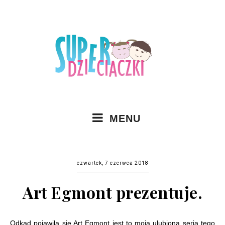
MENU
czwartek, 7 czerwca 2018
Art Egmont prezentuje.
Odkąd pojawiła się Art Egmont jest to moja ulubiona seria tego