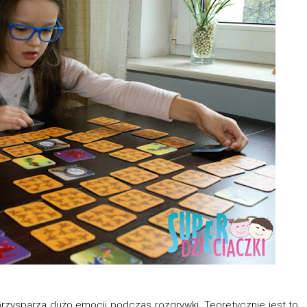
 przysparza dużo emocji podczas rozgrywki. Teoretycznie jest to