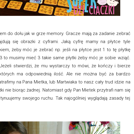
zkiem do dołu jak w grze memory. Gracze mają za zadanie zebrać
ajdują się obrazki z cyframi. Jaką cyfrę mamy na płytce tyle
em, żeby móc je zebrać np. jeśli na płytce jest 1 to tę płytkę
 3 to musimy mieć 3 takie same płytki żeby móc je sobie wziąć.
Jeżeli stwierdzi, że mu wystarczy to mówi, że kończy i bierze
 których ma odpowiednią ilość. Ale nie można być za bardzo
rafimy na Pana Mietka, lub Martwiaka to nasz cały trud idzie na
i nie biorąc żadnej. Natomiast gdy Pan Mietek przytrafi nam się
ntynuujemy swojego ruchu. Tak najogólniej wyglądają zasady tej