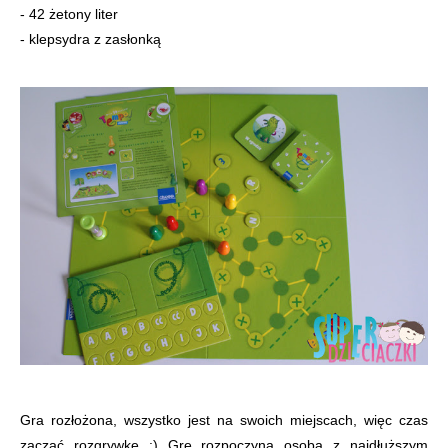
- 42 żetony liter
- klepsydra z zasłonką
Gra rozłożona, wszystko jest na swoich miejscach, więc czas
zacząć rozgrywkę :) Grę rozpoczyna osoba z najdłuższym