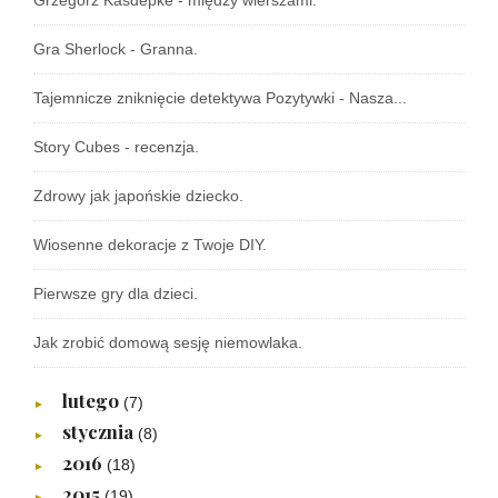
Grzegorz Kasdepke - między wierszami.
Gra Sherlock - Granna.
Tajemnicze zniknięcie detektywa Pozytywki - Nasza...
Story Cubes - recenzja.
Zdrowy jak japońskie dziecko.
Wiosenne dekoracje z Twoje DIY.
Pierwsze gry dla dzieci.
Jak zrobić domową sesję niemowlaka.
lutego
(7)
►
stycznia
(8)
►
2016
(18)
►
2015
(19)
►