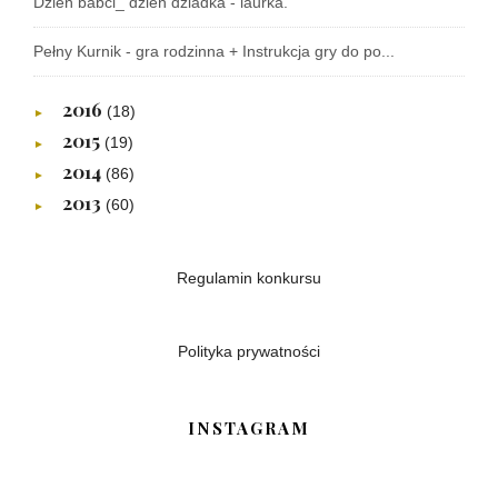
Dzień babci_ dzień dziadka - laurka.
Pełny Kurnik - gra rodzinna + Instrukcja gry do po...
2016
(18)
►
2015
(19)
►
2014
(86)
►
2013
(60)
►
Regulamin konkursu
Polityka prywatności
INSTAGRAM