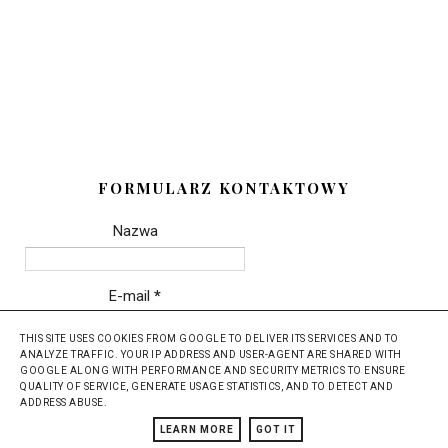
FORMULARZ KONTAKTOWY
Nazwa
E-mail
*
THIS SITE USES COOKIES FROM GOOGLE TO DELIVER ITS SERVICES AND TO
ANALYZE TRAFFIC. YOUR IP ADDRESS AND USER-AGENT ARE SHARED WITH
Wiadomość
*
GOOGLE ALONG WITH PERFORMANCE AND SECURITY METRICS TO ENSURE
QUALITY OF SERVICE, GENERATE USAGE STATISTICS, AND TO DETECT AND
ADDRESS ABUSE.
LEARN MORE
GOT IT