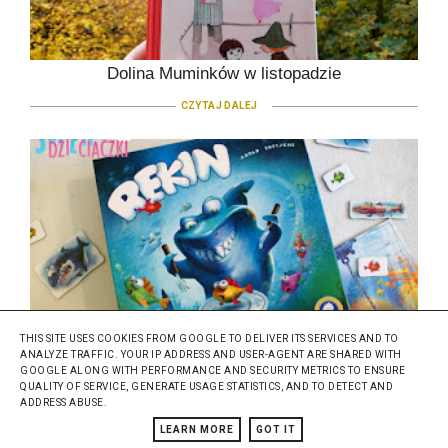
Dolina Muminków w listopadzie
CZYTAJ DALEJ
THIS SITE USES COOKIES FROM GOOGLE TO DELIVER ITS SERVICES AND TO
Rekin Granna - gra planszowa.
ANALYZE TRAFFIC. YOUR IP ADDRESS AND USER-AGENT ARE SHARED WITH
GOOGLE ALONG WITH PERFORMANCE AND SECURITY METRICS TO ENSURE
CZYTAJ DALEJ
QUALITY OF SERVICE, GENERATE USAGE STATISTICS, AND TO DETECT AND
ADDRESS ABUSE.
LEARN MORE
GOT IT