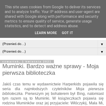
This site uses cookies from Google to deliver its services
and to analyze traffic. Your IP address and user-agent are
shared with Google along with performance and security
metrics to ensure quality of service, generate usage
statistics, and to detect and address abuse.
LEARN MORE
GOT IT
▼
▼
czwartek, 1 kwietnia 2021
Muminki. Bardzo ważne sprawy - Moja
pierwsza biblioteczka
Jakiś czas temu w wydawnictwie Harperkids pojawiła się
seria dla najmłodszych czytelników
Moja pierwsza
biblioteczka.
Pierwszym jej bohaterem był Bing, natomiast
tym razem są to Muminki. W książeczkach pojawia się
rodzina Muminków oraz jej przyjaciele: Włóczykij, Mała Mi,