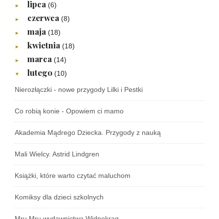
lipca
(6)
►
czerwca
(8)
►
maja
(18)
►
kwietnia
(18)
►
marca
(14)
►
lutego
(10)
▼
Nierozłączki - nowe przygody Lilki i Pestki
Co robią konie - Opowiem ci mamo
Akademia Mądrego Dziecka. Przygody z nauką
Mali Wielcy. Astrid Lindgren
Książki, które warto czytać maluchom
Komiksy dla dzieci szkolnych
Mru Mru wydawnictwa Widnokrąg