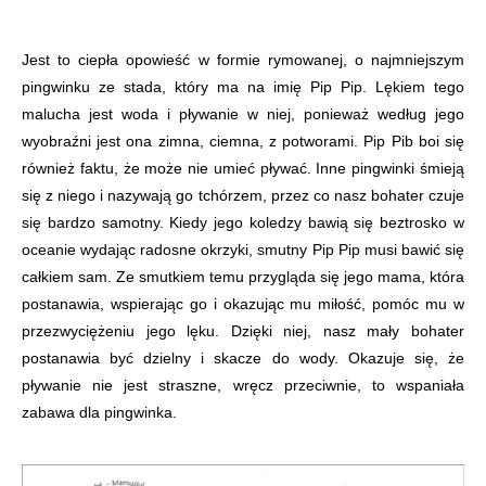
Jest to ciepła opowieść w formie rymowanej, o najmniejszym
pingwinku ze stada, który ma na imię Pip Pip. Lękiem tego
malucha jest woda i pływanie w niej, ponieważ według jego
wyobraźni jest ona zimna, ciemna, z potworami. Pip Pib boi się
również faktu, że może nie umieć pływać. Inne pingwinki śmieją
się z niego i nazywają go tchórzem, przez co nasz bohater czuje
się bardzo samotny. Kiedy jego koledzy bawią się beztrosko w
oceanie wydając radosne okrzyki, smutny Pip Pip musi bawić się
całkiem sam. Ze smutkiem temu przygląda się jego mama, która
postanawia, wspierając go i okazując mu miłość, pomóc mu w
przezwyciężeniu jego lęku. Dzięki niej, nasz mały bohater
postanawia być dzielny i skacze do wody. Okazuje się, że
pływanie nie jest straszne, wręcz przeciwnie, to wspaniała
zabawa dla pingwinka.