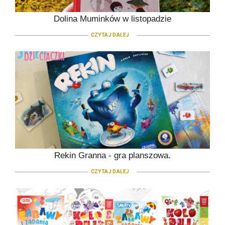
Dolina Muminków w listopadzie
CZYTAJ DALEJ
Rekin Granna - gra planszowa.
CZYTAJ DALEJ