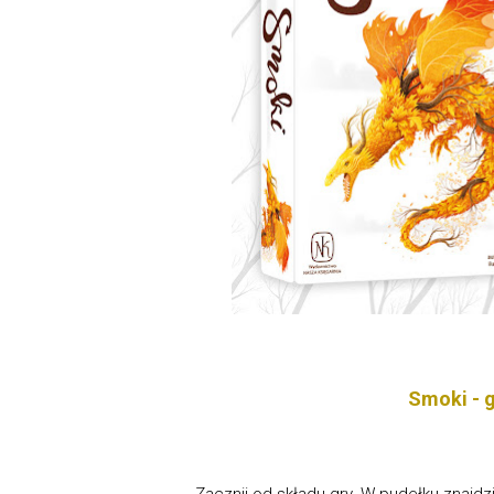
Smoki - g
Zacznij od składu gry. W pudełku znajdz