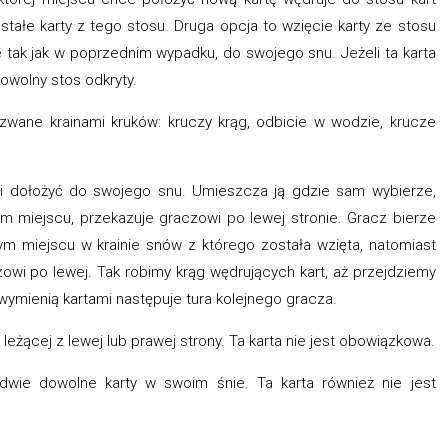
stałe karty z tego stosu. Druga opcja to wzięcie karty ze stosu
e tak jak w poprzednim wypadku, do swojego snu. Jeżeli ta karta
owolny stos odkryty.
azwane krainami kruków: kruczy krąg, odbicie w wodzie, krucze
si dołożyć do swojego snu. Umieszcza ją gdzie sam wybierze,
tym miejscu, przekazuje graczowi po lewej stronie. Gracz bierze
mym miejscu w krainie snów z którego została wzięta, natomiast
owi po lewej. Tak robimy krąg wędrujących kart, aż przejdziemy
 wymienią kartami następuje tura kolejnego gracza.
 leżącej z lewej lub prawej strony. Ta karta nie jest obowiązkowa.
wie dowolne karty w swoim śnie. Ta karta również nie jest