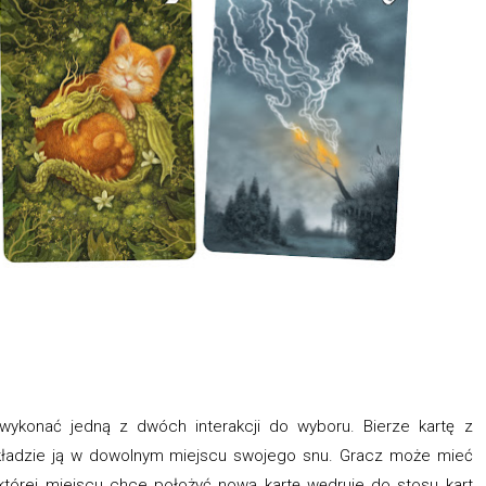
ykonać jedną z dwóch interakcji do wyboru. Bierze kartę z
kładzie ją w dowolnym miejscu swojego snu. Gracz może mieć
a której miejscu chce położyć nową kartę wędruje do stosu kart