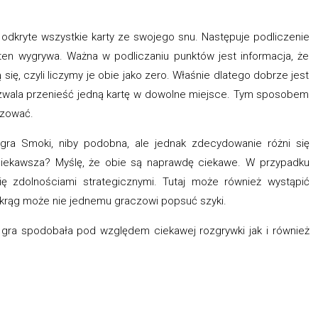
 odkryte wszystkie karty ze swojego snu. Następuje podliczenie
ten wygrywa. Ważna w podliczaniu punktów jest informacja, że
się, czyli liczymy je obie jako zero. Właśnie dlatego dobrze jest
 pozwala przenieść jedną kartę w dowolne miejsce. Tym sposobem
lizować.
gra Smoki, niby podobna, ale jednak zdecydowanie różni się
ciekawsza? Myślę, że obie są naprawdę ciekawe. W przypadku
 zdolnościami strategicznymi. Tutaj może również wystąpić
y krąg może nie jednemu graczowi popsuć szyki.
 gra spodobała pod względem ciekawej rozgrywki jak i również