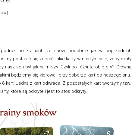
uków)
podróż po krainach ze snów, podobnie jak w poprzednich
simy postarać się zebrać takie karty w naszym śnie, żeby miały
by nasz sen był jak najmilszy. Czyli co różni te obie gry? Główną
 jakimi będziemy się kierowali przy doborze kart do naszego snu.
6 kart. Jedną z kart odwraca. Z pozostałych kart tworzymy tzw.
ty, które są odkryte i jest to stos odkryty.