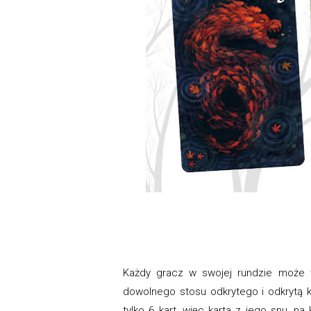
Każdy gracz w swojej rundzie może w
dowolnego stosu odkrytego i odkrytą 
tylko 6 kart, więc karta z jego snu, n