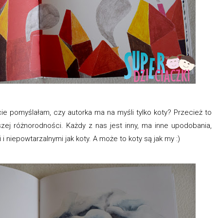
 pomyślałam, czy autorka ma na myśli tylko koty? Przecież to
szej różnorodności. Każdy z nas jest inny, ma inne upodobania,
 i niepowtarzalnymi jak koty. A może to koty są jak my :)