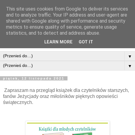
This site uses cookies from Google to deliver its services
and to analyze traffic. Your IP address and user-agent are
shared with Google along with performance and security
metrics to ensure quality of service, generate usage
statistics, and to detect and address abuse.
LEARN MORE
GOT IT
▼
▼
piątek, 12 listopada 2021
Zapraszam na przegląd książek dla czytelników starszych,
fanów Jeżycjady oraz miłośników pięknych opowieści
świątecznych.