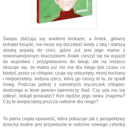
Święta zbliżają się wielkimi krokami, a Antek, główny
bohater książki, nie może się doczekać kiedy z tatą i starszą
siostrą pojadą do cioci, gdzie już jest jego mama z
nowonarodzonym braciszkiem. Antek cieszył się na wyjazd
do wujostwa i przygotowania do świąt, ale na miejscu
okazuje się, że mama już nie ma dla niego tyle czasu co
kiedyś, przez co chłopiec czuje się odsunięty, mniej kochany
i niepotrzebny. Jedyna rzecz, która go cieszy to to, że spadł
śnieg. Podczas jednej z samotnych wycieczek chłopiec
dostrzega w lesie pewien tajemniczy ślad. Czy uda mu się
odkryć, dokąd prowadzi? Kim będzie jego nowa znajoma?
Czy te święta będą jeszcze radosne dla niego?
To pełna ciepła opowieść, która pokazuje jak z perspektywy
dziecka trudne jest przywitanie w rodzinie nowego członka