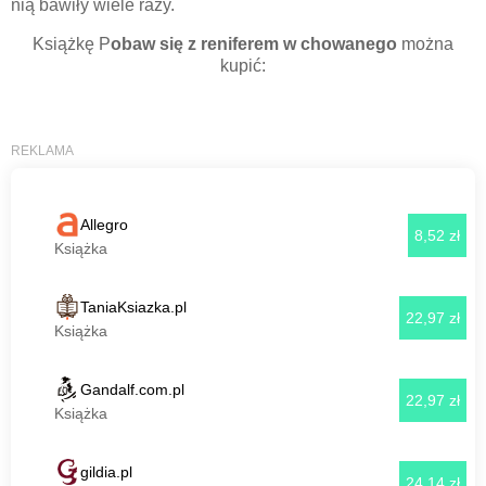
nią bawiły wiele razy.
Książkę P
obaw się z reniferem w chowanego
można
kupić: