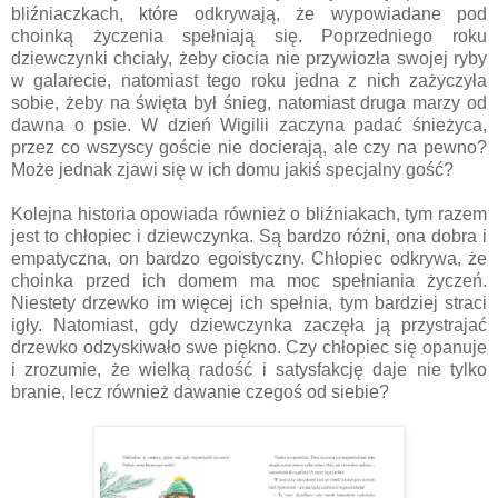
bliźniaczkach, które odkrywają, że wypowiadane pod
choinką życzenia spełniają się. Poprzedniego roku
dziewczynki chciały, żeby ciocia nie przywiozła swojej ryby
w galarecie, natomiast tego roku jedna z nich zażyczyła
sobie, żeby na święta był śnieg, natomiast druga marzy od
dawna o psie. W dzień Wigilii zaczyna padać śnieżyca,
przez co wszyscy goście nie docierają, ale czy na pewno?
Może jednak zjawi się w ich domu jakiś specjalny gość?
Kolejna historia opowiada również o bliźniakach, tym razem
jest to chłopiec i dziewczynka. Są bardzo różni, ona dobra i
empatyczna, on bardzo egoistyczny. Chłopiec odkrywa, że
choinka przed ich domem ma moc spełniania życzeń.
Niestety drzewko im więcej ich spełnia, tym bardziej straci
igły. Natomiast, gdy dziewczynka zaczęła ją przystrajać
drzewko odzyskiwało swe piękno. Czy chłopiec się opanuje
i zrozumie, że wielką radość i satysfakcję daje nie tylko
branie, lecz również dawanie czegoś od siebie?