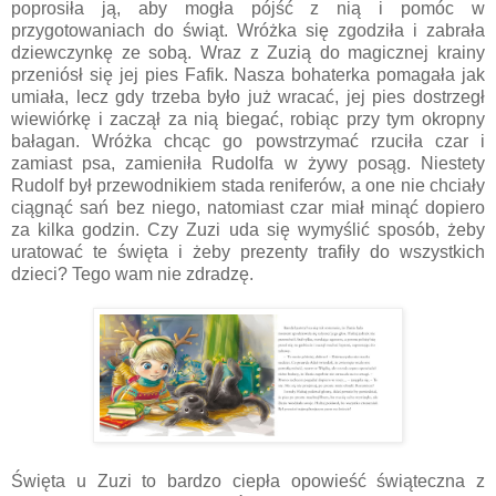
poprosiła ją, aby mogła pójść z nią i pomóc w
przygotowaniach do świąt. Wróżka się zgodziła i zabrała
dziewczynkę ze sobą. Wraz z Zuzią do magicznej krainy
przeniósł się jej pies Fafik. Nasza bohaterka pomagała jak
umiała, lecz gdy trzeba było już wracać, jej pies dostrzegł
wiewiórkę i zaczął za nią biegać, robiąc przy tym okropny
bałagan. Wróżka chcąc go powstrzymać rzuciła czar i
zamiast psa, zamieniła Rudolfa w żywy posąg. Niestety
Rudolf był przewodnikiem stada reniferów, a one nie chciały
ciągnąć sań bez niego, natomiast czar miał minąć dopiero
za kilka godzin. Czy Zuzi uda się wymyślić sposób, żeby
uratować te święta i żeby prezenty trafiły do wszystkich
dzieci? Tego wam nie zdradzę.
Święta u Zuzi to bardzo ciepła opowieść świąteczna z