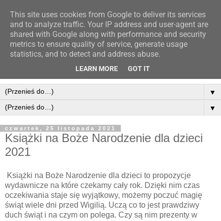
This site uses cookies from Google to deliver its services
and to analyze traffic. Your IP address and user-agent are
shared with Google along with performance and security
metrics to ensure quality of service, generate usage
statistics, and to detect and address abuse.
LEARN MORE
GOT IT
▼
▼
czwartek, 25 listopada 2021
Książki na Boże Narodzenie dla dzieci
2021
Książki na Boże Narodzenie dla dzieci to propozycje
wydawnicze na które czekamy cały rok. Dzięki nim czas
oczekiwania staje się wyjątkowy, możemy poczuć magię
świąt wiele dni przed Wigilią. Uczą co to jest prawdziwy
duch świąt i na czym on polega. Czy są nim prezenty w