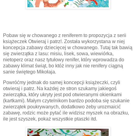
Pobaw się w chowanego z reniferem to propozycja z serii
książeczek Otwieraj i patrz!. Została wykorzystana w niej
koncepcja zabawy dziecięcej w chowanego. Tutaj tak bawią
się zwierzątka z lasu: misiu, lisek, sowa, wiewiórka,
nietoperz oraz nasz tytułowy renifer, który wprowadza do
zabawy klimat świąt, bo któż inny jak nie renifery ciągną
sanie świętego Mikołaja.
Powróćmy jednak do samej koncepcji książeczki, czyli
otwieraj i patrz. Na każdej ze stron szukamy jakiegoś
zwierzątka, który ukryty jest pod otwieranymi okienkami
(kartkami). Małym czytelnikom bardzo podoba się szukanie
zwierzątek poukrywanych, dodatkowo żeby urozmaicić
zabawę, rodzic może pytać ile widzisz myszek na obrazku,
ile jest szyszek, pokaż wszystkie ptaszki itd.