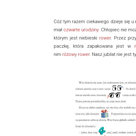
Cóż tym razem ciekawego dzieje się u 
miał
czwarte
urodziny.
Chłopiec nie mo
którym jest niebieski
r
ower
. Przez prz
paczkę, która zapakowana jest w
nim
różowy
rower
. Nasz jubilat nie jes