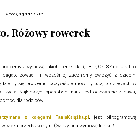
wtorek, 8 grudnia 2020
ito. Różowy rowerek
oblemy z wymową takich literek jak; R,L,B, P, Cz, SZ itd. Jest to
i bagatelizować. Im wcześniej zaczniemy ćwiczyć z dziećmi
ziemy się problemu, oczywiście mówimy tutaj o dzieciach w
ku życia. Najlepszym sposobem nauki jest oczywiście zabawa,
a pomoc dla rodziców.
rzymana z księgarni TaniaKsiążka.pl
, jest piktogramową
w wieku przedszkolnym. Ćwiczy ona wymowę literki R.