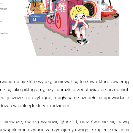
wono co niektóre wyrazy, ponieważ są to słowa, które zawierają
e są jako piktogramy, czyli obrazki przedstawiające przedmiot.
zieci jeszcze nie czytające, mogły same uzupełniać opowiadanie
odczas wspólnej lektury z rodzicem.
 pierwsze, ćwiczą wymowę głoski R, oraz świetnie się bawią
ęki wspólnemu czytaniu zatrzymujemy uwagę i skupienie malucha