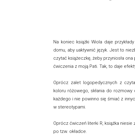
Na koniec książki Wiola daje przykła
domu, aby uaktywnić język. Jest to nie
czytać książeczkę, żeby przyniosła ona
ćwiczenia z moją Pati. Tak, to daje efekty
Oprócz zalet logopedycznych z czytan
koloru różowego, skłania do rozmowy o
każdego i nie powinno się śmiać z inny
w stereotypami.
Oprócz ćwiczeń literki R, książka niesi
po tzw. okładce.