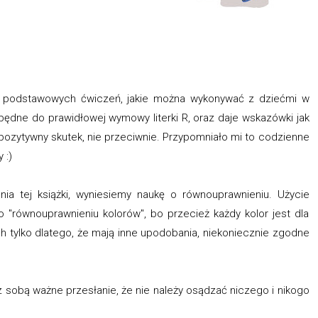
dy podstawowych ćwiczeń, jakie można wykonywać z dziećmi w
zbędne do prawidłowej wymowy literki R, oraz daje wskazówki jak
 pozytywny skutek, nie przeciwnie. Przypomniało mi to codzienne
 :)
ia tej książki, wyniesiemy naukę o równouprawnieniu. Użycie
 "równouprawnieniu kolorów", bo przecież każdy kolor jest dla
ch tylko dlatego, że mają inne upodobania, niekoniecznie zgodne
e z sobą ważne przesłanie, że nie należy osądzać niczego i nikogo