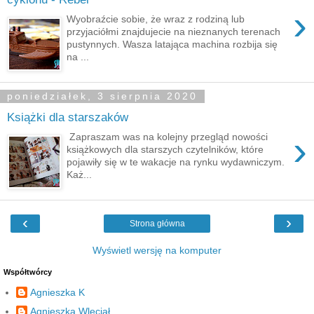
›
Wyobraźcie sobie, że wraz z rodziną lub
przyjaciółmi znajdujecie na nieznanych terenach
pustynnych. Wasza latająca machina rozbija się
na ...
poniedziałek, 3 sierpnia 2020
Książki dla starszaków
›
Zapraszam was na kolejny przegląd nowości
książkowych dla starszych czytelników, które
pojawiły się w te wakacje na rynku wydawniczym.
Każ...
‹
›
Strona główna
Wyświetl wersję na komputer
Współtwórcy
Agnieszka K
Agnieszka Wleciał