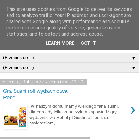
This site uses cookies from Google to deliver its services
and to analyze traffic. Your IP address and user-agent are
shared with Google along with performance and security
metrics to ensure quality of service, generate usage
statistics, and to detect and address abuse.
LEARN MORE
GOT IT
▼
▼
środa, 14 października 2020
Gra Sushi roll wydawnictwa
Rebel
›
W naszym domu mamy wielkiego fana sushi,
dlatego gdy tylko zobaczyłam zapowiedź gry
wydawnictwa Rebel pt.Sushi roll, od razu
stwierdziłam, ...