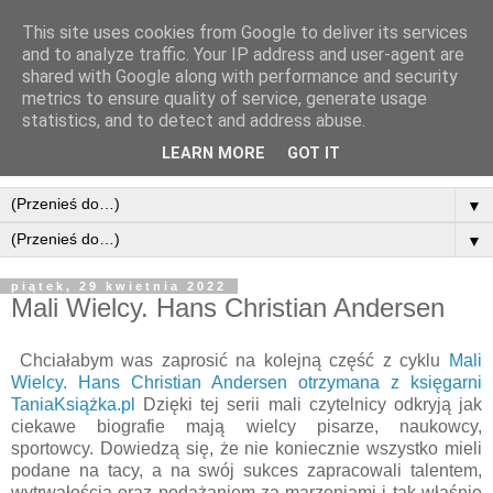
This site uses cookies from Google to deliver its services
and to analyze traffic. Your IP address and user-agent are
shared with Google along with performance and security
metrics to ensure quality of service, generate usage
statistics, and to detect and address abuse.
LEARN MORE
GOT IT
▼
▼
piątek, 29 kwietnia 2022
Mali Wielcy. Hans Christian Andersen
Chciałabym was zaprosić na kolejną część z cyklu
Mali
Wielcy. Hans Christian Andersen otrzymana z księgarni
TaniaKsiążka.pl
Dzięki tej serii mali czytelnicy odkryją jak
ciekawe biografie mają wielcy pisarze, naukowcy,
sportowcy. Dowiedzą się, że nie koniecznie wszystko mieli
podane na tacy, a na swój sukces zapracowali talentem,
wytrwałością oraz podążaniem za marzeniami i tak właśnie