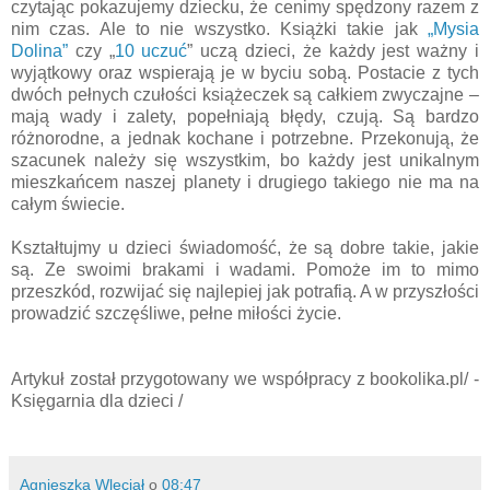
czytając pokazujemy dziecku, że cenimy spędzony razem z
nim czas. Ale to nie wszystko. Książki takie jak
„Mysia
Dolina”
czy „
10 uczuć
” uczą dzieci, że każdy jest ważny i
wyjątkowy oraz wspierają je w byciu sobą. Postacie z tych
dwóch pełnych czułości książeczek są całkiem zwyczajne –
mają wady i zalety, popełniają błędy, czują. Są bardzo
różnorodne, a jednak kochane i potrzebne. Przekonują, że
szacunek należy się wszystkim, bo każdy jest unikalnym
mieszkańcem naszej planety i drugiego takiego nie ma na
całym świecie.
Kształtujmy u dzieci świadomość, że są dobre takie, jakie
są. Ze swoimi brakami i wadami. Pomoże im to mimo
przeszkód, rozwijać się najlepiej jak potrafią. A w przyszłości
prowadzić szczęśliwe, pełne miłości życie.
Artykuł został przygotowany we współpracy z bookolika.pl/ -
Księgarnia dla dzieci /
Agnieszka Wleciał
o
08:47