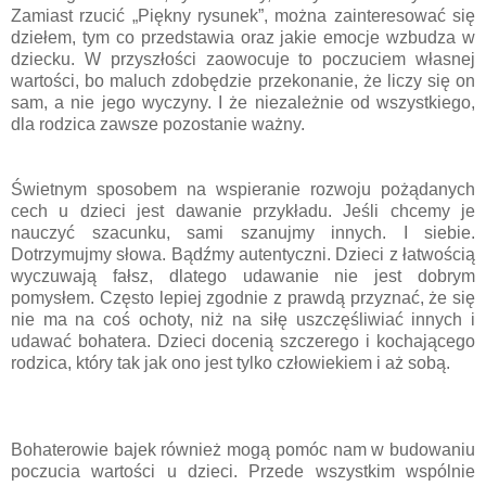
Zamiast rzucić „Piękny rysunek”, można zainteresować się
dziełem, tym co przedstawia oraz jakie emocje wzbudza w
dziecku. W przyszłości zaowocuje to poczuciem własnej
wartości, bo maluch zdobędzie przekonanie, że liczy się on
sam, a nie jego wyczyny. I że niezależnie od wszystkiego,
dla rodzica zawsze pozostanie ważny.
Świetnym sposobem na wspieranie rozwoju pożądanych
cech u dzieci jest dawanie przykładu. Jeśli chcemy je
nauczyć szacunku, sami szanujmy innych. I siebie.
Dotrzymujmy słowa. Bądźmy autentyczni. Dzieci z łatwością
wyczuwają fałsz, dlatego udawanie nie jest dobrym
pomysłem. Często lepiej zgodnie z prawdą przyznać, że się
nie ma na coś ochoty, niż na siłę uszczęśliwiać innych i
udawać bohatera. Dzieci docenią szczerego i kochającego
rodzica, który tak jak ono jest tylko człowiekiem i aż sobą.
Bohaterowie bajek również mogą pomóc nam w budowaniu
poczucia wartości u dzieci. Przede wszystkim wspólnie