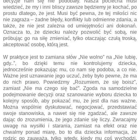
decyzje nam się nie podobały. Nasza pociecha musi
wiedzieć, że my i inni bliscy zawsze będziemy je kochać, po
prostu dlatego, że jest. Musi być pewna, że tej miłości nic
nie zagraża – żadne błędy, konflikty lub odmienne zdania, a
także, że nie jest zależna od umiejętności ani dokonań.
Oznacza to, że dziecku należy pozwolić być sobą, nie
próbując go na siłę zmieniać, tylko otaczając czułą troską,
akceptować osobę, którą jest.
W praktyce jest to zamiana słów „Nie wolno” na „Nie lubię,
gdy..”, bo dzięki temu nie kontrolujemy dziecka,
jednocześnie pokazując mu, co nam się podoba, a co nie.
Ważne jest uznawanie jego uczuć, żeby było pewne, że ma
do nich prawo. Powiedzmy „Rozumiem, że się boisz”,
zamiast „Nie ma czego się bać”. Zgoda na samodzielne
podejmowanie decyzji oraz szanowanie wyboru dziecka to
kolejny sposób, aby pokazać mu, że jest dla nas ważne.
Można wspólnie dyskutować, negocjować, przedstawiać
swoje stanowiska, a nawet się nie zgadzać, ale zawsze
dając do zrozumienia, że jego zdanie się liczy. Zwracajmy
uwagę na wysiłki i starania, zamiast na efekt oraz nie
chwalmy ponad miarę, bo to dla dziecka informacja, że
rodzic go zauważa, tylko wtedy, kiedy mu coś wychodzi.