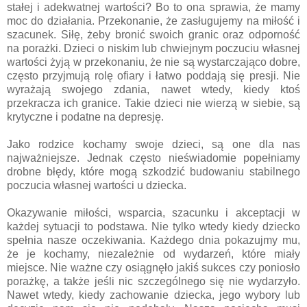
stałej i adekwatnej wartości? Bo to ona sprawia, że mamy
moc do działania. Przekonanie, że zasługujemy na miłość i
szacunek. Siłę, żeby bronić swoich granic oraz odporność
na porażki. Dzieci o niskim lub chwiejnym poczuciu własnej
wartości żyją w przekonaniu, że nie są wystarczająco dobre,
często przyjmują rolę ofiary i łatwo poddają się presji. Nie
wyrażają swojego zdania, nawet wtedy, kiedy ktoś
przekracza ich granice. Takie dzieci nie wierzą w siebie, są
krytyczne i podatne na depresję.
Jako rodzice kochamy swoje dzieci, są one dla nas
najważniejsze. Jednak często nieświadomie popełniamy
drobne błędy, które mogą szkodzić budowaniu stabilnego
poczucia własnej wartości u dziecka.
Okazywanie miłości, wsparcia, szacunku i akceptacji w
każdej sytuacji to podstawa. Nie tylko wtedy kiedy dziecko
spełnia nasze oczekiwania. Każdego dnia pokazujmy mu,
że je kochamy, niezależnie od wydarzeń, które miały
miejsce. Nie ważne czy osiągnęło jakiś sukces czy poniosło
porażkę, a także jeśli nic szczególnego się nie wydarzyło.
Nawet wtedy, kiedy zachowanie dziecka, jego wybory lub