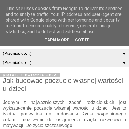
This site uses cookies from Google to deliver its services
and to analyze traffic. Your IP address and user-agent are
shared with Google along with performance and security
metrics to ensure quality of service, generate usage
statistics, and to detect and address abuse.
LEARN MORE
GOT IT
▼
▼
piątek, 8 kwietnia 2022
Jak budować poczucie własnej wartości
u dzieci
Jednym z najważniejszych zadań rodzicielskich jest
wykształcenie poczucia własnej wartości u dzieci. Jest to
istotna podwalina do budowania życia wypełnionego
celami, możliwymi do osiągnięcia dzięki rozwojowi i
motywacji. Do życia szczęśliwego.