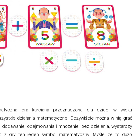
atyczna gra karciana przeznaczona dla dzieci w wieku
szystkie działania matematyczne. Oczywiście można w nią grać
. dodawanie, odejmowania i mnożenie, bez dzielenia, wystarczy
jąc z gry ten jeden symbol matematyczny. Myślę, że to dużo