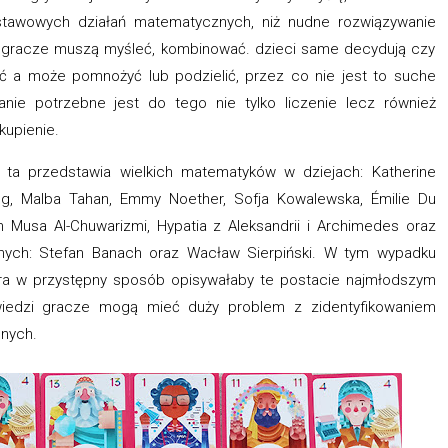
stawowych działań matematycznych, niż nudne rozwiązywanie
si gracze muszą myśleć, kombinować. dzieci same decydują czy
a może pomnożyć lub podzielić, przez co nie jest to suche
nie potrzebne jest do tego nie tylko liczenie lecz również
kupienie.
ta przedstawia wielkich matematyków w dziejach: Katherine
ing, Malba Tahan, Emmy Noether, Sofja Kowalewska, Émilie Du
 Musa Al-Chuwarizmi, Hypatia z Aleksandrii i Archimedes oraz
onych: Stefan Banach oraz Wacław Sierpiński. W tym wypadku
tóra w przystępny sposób opisywałaby te postacie najmłodszym
wiedzi gracze mogą mieć duży problem z zidentyfikowaniem
onych.