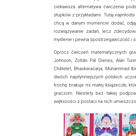
ciekawsza alternatywa ćwiczenia pod
słupków z przykładami. Tutaj najmłod
chcą w danym momencie dodać, odjąć 
rozwiązywanie zadań, lecz zdecydowa
myślenie i pewna spostrzegawczość i s
Oprócz ćwiczeń matematycznych gra 
Johnson, Zoltán Pál Dienes, Alan Tur
Châtelet, Bhaskaraćarja, Muhammad Ibn
dwóch najsłynniejszych polskich ucz
trochę brakuje mi małej książeczki, k
graczom. Niestety bez takiej podpo
większości z postaci na nich umieszcz