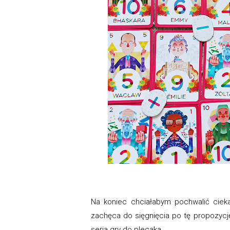
Na koniec chciałabym pochwalić cieka
zachęca do sięgnięcia po tę propozycję 
seria gry do plecaka.