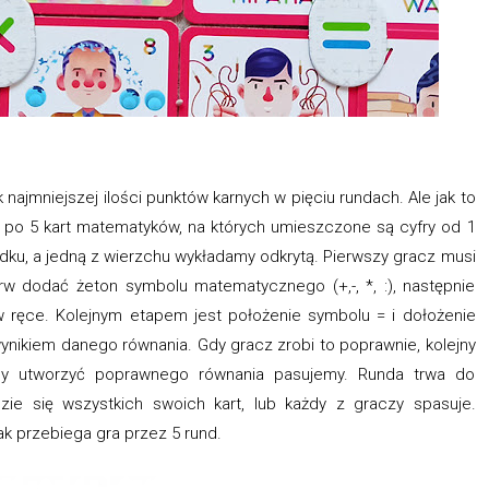
najmniejszej ilości punktów karnych w pięciu rundach. Ale jak to
ę po 5 kart matematyków, na których umieszczone są cyfry od 1
odku, a jedną z wierzchu wykładamy odkrytą. Pierwszy gracz musi
ierw dodać żeton symbolu matematycznego (+,-, *, :), następnie
 w ręce. Kolejnym etapem jest położenie symbolu = i dołożenie
wynikiem danego równania. Gdy gracz zrobi to poprawnie, kolejny
y utworzyć poprawnego równania pasujemy. Runda trwa do
ie się wszystkich swoich kart, lub każdy z graczy spasuje.
k przebiega gra przez 5 rund.