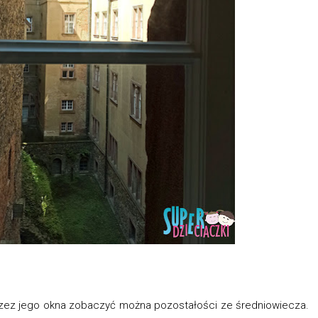
zez jego okna zobaczyć można pozostałości ze średniowiecza.