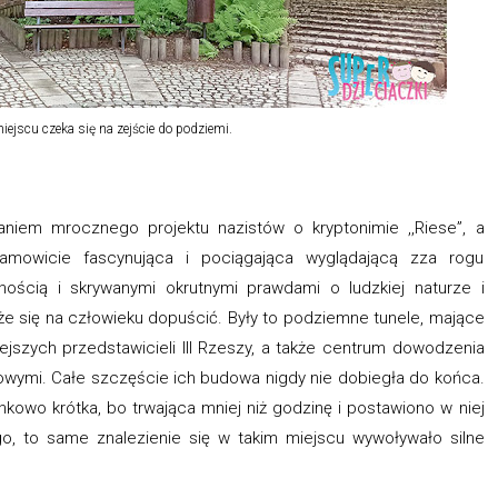
ejscu czeka się na zejście do podziemi.
iem mrocznego projektu nazistów o kryptonimie ,,Riese”, a
amowicie fascynująca i pociągająca wyglądającą zza rogu
lnością i skrywanymi okrutnymi prawdami o ludzkiej naturze i
że się na człowieku dopuścić. Były to podziemne tunele, mające
ejszych przedstawicieli III Rzeszy, a także centrum dowodzenia
wymi. Całe szczęście ich budowa nigdy nie dobiegła do końca.
kowo krótka, bo trwająca mniej niż godzinę i postawiono w niej
go, to same znalezienie się w takim miejscu wywoływało silne