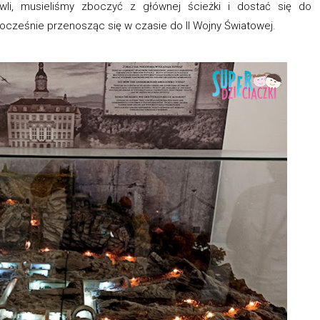
li, musieliśmy zboczyć z głównej ścieżki i dostać się do
nocześnie przenosząc się w czasie do II Wojny Światowej.