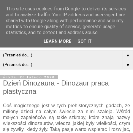
This site uses cookies from Google to deliver its services
and to analyze traffic. Your IP address and user-agent are
shared with Google along with performance and security
metrics to ensure quality of service, generate usage
statistics, and to detect and address abuse.
LEARN MORE
GOT IT
▼
▼
środa, 26 lutego 2020
Dzień Dinozaura - Dinozaur praca
plastyczna
Coś magicznego jest w tych prehistorycznych gadach, że
miliony dzieci na całym świecie za nimi szaleją. Wśród
małych zapaleńców są takie szkraby, które znają nazwy
większości dinozaurów, wiedzą jakiej były wielkości, czym
się żywiły, kiedy żyły. Taką pasję warto wspierać i rozwijać,