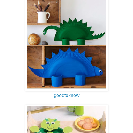
goodtoknow