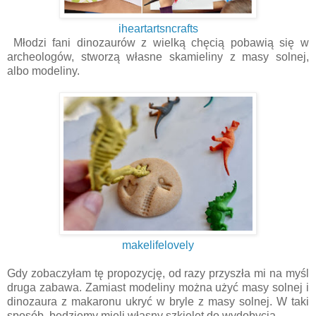
iheartartsncrafts
Młodzi fani dinozaurów z wielką chęcią pobawią się w
archeologów, stworzą własne skamieliny z masy solnej,
albo modeliny.
makelifelovely
Gdy zobaczyłam tę propozycję, od razy przyszła mi na myśl
druga zabawa. Zamiast modeliny można użyć masy solnej i
dinozaura z makaronu ukryć w bryle z masy solnej. W taki
sposób, będziemy mieli własny szkielet do wydobycia.