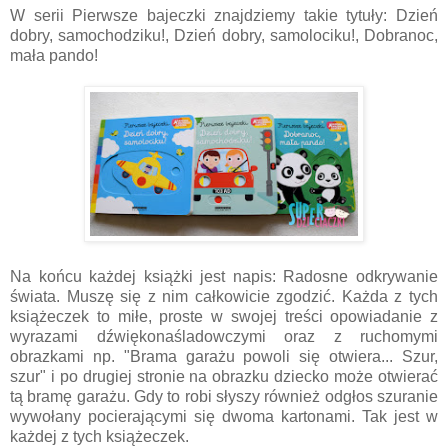
W serii Pierwsze bajeczki znajdziemy takie tytuły: Dzień
dobry, samochodziku!, Dzień dobry, samolociku!, Dobranoc,
mała pando!
Na końcu każdej książki jest napis: Radosne odkrywanie
świata. Muszę się z nim całkowicie zgodzić. Każda z tych
książeczek to miłe, proste w swojej treści opowiadanie z
wyrazami dźwiękonaśladowczymi oraz z ruchomymi
obrazkami np. "Brama garażu powoli się otwiera... Szur,
szur" i po drugiej stronie na obrazku dziecko może otwierać
tą bramę garażu. Gdy to robi słyszy również odgłos szuranie
wywołany pocierającymi się dwoma kartonami. Tak jest w
każdej z tych książeczek.