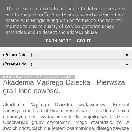
This site uses cookies from Google to deliver its services
and to analyze traffic. Your IP address and user-agent are
shared with Google along with performance and security
metrics to ensure quality of service, generate usage
statistics, and to detect and address abuse.
LEARN MORE
GOT IT
▼
▼
poniedziałek, 24 lutego 2020
Akademia Mądrego Dziecka - Pierwsza
gra i inne nowości.
Akademia Mądrego Dziecka wydawnictwa Egmont
zachwyca mnie od lat swoimi nowościami. To jedna z moich
ulubionych serii wydawniczych dla najmłodszych dzieci.
Obserwując grupy czytelnicze, mogę stwierdzić, że w
swoich odczuciach nie jestem osamotniona, dlatego zawsze