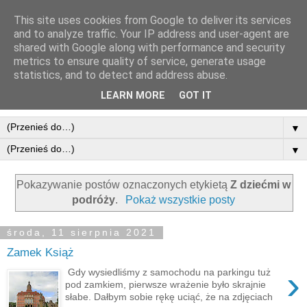
This site uses cookies from Google to deliver its services
and to analyze traffic. Your IP address and user-agent are
shared with Google along with performance and security
metrics to ensure quality of service, generate usage
statistics, and to detect and address abuse.
LEARN MORE
GOT IT
▼
▼
Pokazywanie postów oznaczonych etykietą
Z dziećmi w
podróży
.
Pokaż wszystkie posty
środa, 11 sierpnia 2021
Zamek Książ
›
Gdy wysiedliśmy z samochodu na parkingu tuż
pod zamkiem, pierwsze wrażenie było skrajnie
słabe. Dałbym sobie rękę uciąć, że na zdjęciach