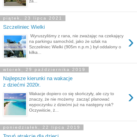
za...
piątek, 23 lipca 2021
Szczeliniec Wielki
›
Wyruszyliśmy z rana, nie zważając na czekający
na parkingu samochód, jako że szlak na
Szczeliniec Wielki (905m n.p.m.) był oddalony o
kilka...
wtorek, 29 października 2019
Najlepsze kierunki na wakacje
z dziećmi 2020r.
›
Wakacje dopiero co się skończyły, ale czy to
znaczy, że nie możemy zacząć planować
wypoczynku z dziećmi już na następny rok?
Oczywiście, ż...
poniedziałek, 22 lipca 2019
Toruń atrakcje dla dzieci