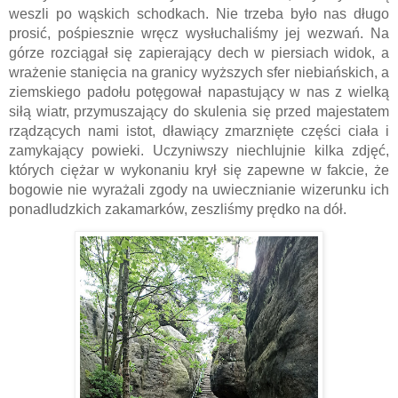
weszli po wąskich schodkach. Nie trzeba było nas długo 
prosić, pośpiesznie wręcz wysłuchaliśmy jej wezwań. Na 
górze rozciągał się zapierający dech w piersiach widok, a 
wrażenie stanięcia na granicy wyższych sfer niebiańskich, a 
ziemskiego padołu potęgował napastujący w nas z wielką 
siłą wiatr, przymuszający do skulenia się przed majestatem 
rządzących nami istot, dławiący zmarznięte części ciała i 
zamykający powieki. Uczyniwszy niechlujnie kilka zdjęć, 
których ciężar w wykonaniu krył się zapewne w fakcie, że 
bogowie nie wyrażali zgody na uwiecznianie wizerunku ich 
ponadludzkich zakamarków, zeszliśmy prędko na dół.