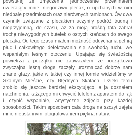
powstałej ze zmęczenia, jednocześnie przeklinałem 
uwierający mnie, niegodziwy plecak, o upchanych w nim 
niedbale przedmiotach oraz nierównych ramionach. Ów dwa 
czynniki związane z plecakiem uczyniły podróż trudną i 
nieprzyjemną, do czasu, aż za moją prośbą tata zabrał 
trochę niewygodnych butelek o ostrych krańcach do swego 
plecaka. Od tego czasu miałem możność oddychania pełnią 
płuc i całkowitego delektowania się swobodą ruchu we 
wspaniałym leśnym otoczeniu. Upajając się świeżością 
powietrza z początku nie zauważyłem, że początkowo 
zwyczajną leśną drogę zaczęły urozmaicać dobrze nam 
znane głazy, jakie w takiej czy innej formie widzieliśmy w 
Skalnym Mieście, czy Błędnych Skałach. Dzięki temu 
zrobiło się jeszcze bardziej ekscytująco, a ja doznałem 
natchnienia, każącego mi chwycić telefon z aparatem do rąk 
i czynić wspaniałe, artystyczne zdjęcia przy każdej 
sposobności. Takim sposobem cała droga na szczyt zajęła 
mnie nieustannym fotografowaniem piękna natury. 