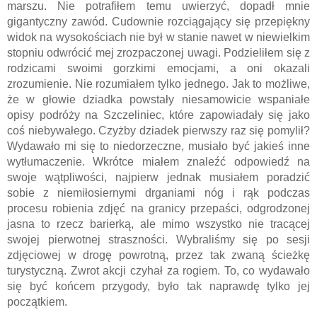
marszu. Nie potrafiłem temu uwierzyć, dopadł mnie 
gigantyczny zawód. Cudownie rozciągający się przepiękny 
widok na wysokościach nie był w stanie nawet w niewielkim 
stopniu odwrócić mej zrozpaczonej uwagi. Podzieliłem się z 
rodzicami swoimi gorzkimi emocjami, a oni okazali 
zrozumienie. Nie rozumiałem tylko jednego. Jak to możliwe, 
że w głowie dziadka powstały niesamowicie wspaniałe 
opisy podróży na Szczeliniec, które zapowiadały się jako 
coś niebywałego. Czyżby dziadek pierwszy raz się pomylił?  
Wydawało mi się to niedorzeczne, musiało być jakieś inne 
wytłumaczenie. Wkrótce miałem znaleźć odpowiedź na 
swoje wątpliwości, najpierw jednak musiałem poradzić  
sobie z niemiłosiernymi drganiami nóg i rąk podczas 
procesu robienia zdjęć na granicy przepaści, odgrodzonej 
jasna to rzecz barierką, ale mimo wszystko nie tracącej 
swojej pierwotnej straszności. Wybraliśmy się po sesji 
zdjęciowej w drogę powrotną, przez tak zwaną ścieżkę 
turystyczną. Zwrot akcji czyhał za rogiem. To, co wydawało 
się być końcem przygody, było tak naprawdę tylko jej 
początkiem. 