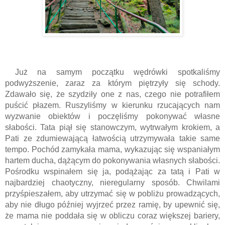
 Już na samym początku wędrówki spotkaliśmy 
podwyższenie, zaraz za którym piętrzyły się schody. 
Zdawało się, że szydziły one z nas, czego nie potrafiłem 
puścić płazem. Ruszyliśmy w kierunku rzucających nam 
wyzwanie obiektów i poczęliśmy pokonywać własne 
słabości. Tata piął się stanowczym, wytrwałym krokiem, a 
Pati ze zdumiewającą łatwością utrzymywała takie same 
tempo. Pochód zamykała mama, wykazując się wspaniałym 
hartem ducha, dążącym do pokonywania własnych słabości. 
Pośrodku wspinałem się ja, podążając za tatą i Pati w 
najbardziej chaotyczny, nieregularny sposób. Chwilami 
przyśpieszałem, aby utrzymać się w pobliżu prowadzących, 
aby nie długo później wyjrzeć przez ramię, by upewnić się, 
że mama nie poddała się w obliczu coraz większej bariery, 