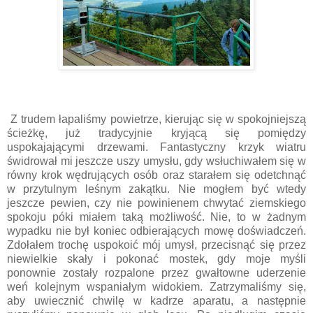
Z trudem łapaliśmy powietrze, kierując się w spokojniejszą
ścieżkę, już tradycyjnie kryjącą się pomiędzy
uspokajającymi drzewami. Fantastyczny krzyk wiatru
świdrował mi jeszcze uszy umysłu, gdy wsłuchiwałem się w
równy krok wędrujących osób oraz starałem się odetchnąć
w przytulnym leśnym zakątku. Nie mogłem być wtedy
jeszcze pewien, czy nie powinienem chwytać ziemskiego
spokoju póki miałem taką możliwość. Nie, to w żadnym
wypadku nie był koniec odbierających mowę doświadczeń.
Zdołałem trochę uspokoić mój umysł, przecisnąć się przez
niewielkie skały i pokonać mostek, gdy moje myśli
ponownie zostały rozpalone przez gwałtowne uderzenie
weń kolejnym wspaniałym widokiem. Zatrzymaliśmy się,
aby uwiecznić chwilę w kadrze aparatu, a następnie