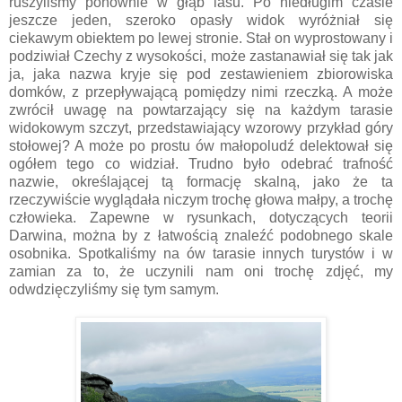
ruszyliśmy ponownie w głąb lasu. Po niedługim czasie
jeszcze jeden, szeroko opasły widok wyróżniał się
ciekawym obiektem po lewej stronie. Stał on wyprostowany i
podziwiał Czechy z wysokości, może zastanawiał się tak jak
ja, jaka nazwa kryje się pod zestawieniem zbiorowiska
domków, z przepływającą pomiędzy nimi rzeczką. A może
zwrócił uwagę na powtarzający się na każdym tarasie
widokowym szczyt, przedstawiający wzorowy przykład góry
stołowej? A może po prostu ów małopoludź delektował się
ogółem tego co widział. Trudno było odebrać trafność
nazwie, określającej tą formację skalną, jako że ta
rzeczywiście wyglądała niczym trochę głowa małpy, a trochę
człowieka. Zapewne w rysunkach, dotyczących teorii
Darwina, można by z łatwością znaleźć podobnego skale
osobnika. Spotkaliśmy na ów tarasie innych turystów i w
zamian za to, że uczynili nam oni trochę zdjęć, my
odwdzięczyliśmy się tym samym.