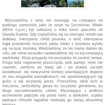
Wyruszyliśmy z rana, nie zważając na czekający na
parkingu samochód, jako że szlak na Szczeliniec Wielki
(905m n.p.m.) był oddalony o kilka minut spacerku od
Dworku Karłów. Gdy znaleźliśmy się na zewnątrz omiótł nas
dotkliwy, intensywny chłód poranka, a dość intensywna
mgła przesłoniła horyzont, jakby mleko z kosmosu wylało
się na kulę ziemską. Wiedzieliśmy, że nie mamy daleko do
celu, ale mimo wszystko nastawialiśmy się na wyczerpującą
wędrówkę. Wizja przygody nie pozwalała mi zwolnić tempa.
Droga była najpewniej piaszczysta, jeśli pamięć mnie nie
zawodzi, zarówno po lewej jak i po prawej zaczęły
kształtować się niewyraźne kontury powstających dopiero
ze snu straganów pamiątkowych, nie spodziewających się
gości o tak wczesnej porze. Przeszliśmy obok nich w
milczeniu, zwróciliśmy głowy ku szczytowi górskiemu, ku
długo wyczekiwanemu celowi. Wyrastające z podłoża
wzniesienie piętrzyło się przed nami, a delikatne, szybko
pędzące chmurki łagodnie łaskotały go swoją aksamitną
teksturą.