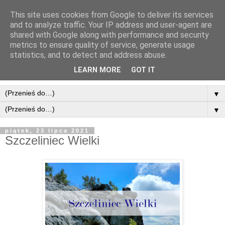
This site uses cookies from Google to deliver its services
and to analyze traffic. Your IP address and user-agent are
shared with Google along with performance and security
metrics to ensure quality of service, generate usage
statistics, and to detect and address abuse.
LEARN MORE
GOT IT
▼
▼
piątek, 23 lipca 2021
Szczeliniec Wielki