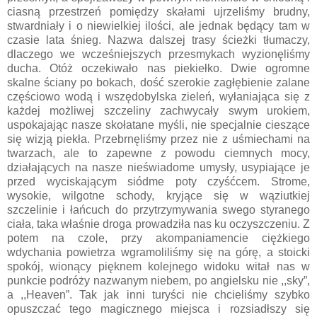
ciasną przestrzeń pomiędzy skałami ujrzeliśmy brudny,
stwardniały i o niewielkiej ilości, ale jednak będący tam w
czasie lata śnieg. Nazwa dalszej trasy ścieżki tłumaczy,
dlaczego we wcześniejszych przesmykach wyzionęliśmy
ducha. Otóż oczekiwało nas piekiełko. Dwie ogromne
skalne ściany po bokach, dość szerokie zagłębienie zalane
częściowo wodą i wszędobylska zieleń, wyłaniająca się z
każdej możliwej szczeliny zachwycały swym urokiem,
uspokajając nasze skołatane myśli, nie specjalnie cieszące
się wizją piekła. Przebrnęliśmy przez nie z uśmiechami na
twarzach, ale to zapewne z powodu ciemnych mocy,
działających na nasze nieświadome umysły, usypiające je
przed wyciskającym siódme poty czyśćcem. Strome,
wysokie, wilgotne schody, kryjące się w wąziutkiej
szczelinie i łańcuch do przytrzymywania swego styranego
ciała, taka właśnie droga prowadziła nas ku oczyszczeniu. Z
potem na czole, przy akompaniamencie ciężkiego
wdychania powietrza wgramoliliśmy się na górę, a stoicki
spokój, wionący pięknem kolejnego widoku witał nas w
punkcie podróży nazwanym niebem, po angielsku nie ,,sky”,
a ,,Heaven”. Tak jak inni turyści nie chcieliśmy szybko
opuszczać tego magicznego miejsca i rozsiadłszy się