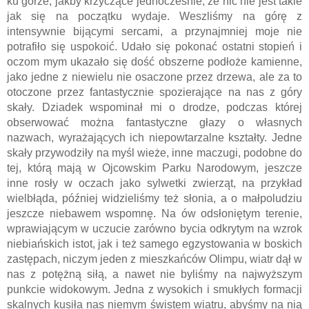
ku górze, jakby krzyczące jednocześnie, że nic nie jest takie 
jak się na początku wydaje. Weszliśmy na górę z 
intensywnie bijącymi sercami, a przynajmniej moje nie 
potrafiło się uspokoić. Udało się pokonać ostatni stopień i 
oczom mym ukazało się dość obszerne podłoże kamienne, 
jako jedne z niewielu nie osaczone przez drzewa, ale za to 
otoczone przez fantastycznie spozierające na nas z góry 
skały. Dziadek wspominał mi o drodze, podczas której 
obserwować można fantastyczne głazy o własnych 
nazwach, wyrażających ich niepowtarzalne kształty. Jedne 
skały przywodziły na myśl wieże, inne maczugi, podobne do 
tej, którą mają w Ojcowskim Parku Narodowym, jeszcze 
inne rosły w oczach jako sylwetki zwierząt, na przykład 
wielbłąda, później widzieliśmy też słonia, a o małpoludziu 
jeszcze niebawem wspomnę. Na ów odsłoniętym terenie, 
wprawiającym w uczucie zarówno bycia odkrytym na wzrok 
niebiańskich istot, jak i też samego egzystowania w boskich 
zastępach, niczym jeden z mieszkańców Olimpu, wiatr dął w 
nas z potężną siłą, a nawet nie byliśmy na najwyższym 
punkcie widokowym. Jedna z wysokich i smukłych formacji 
skalnych kusiła nas niemym świstem wiatru, abyśmy na nią 