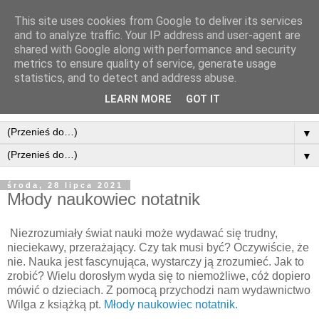
This site uses cookies from Google to deliver its services
and to analyze traffic. Your IP address and user-agent are
shared with Google along with performance and security
metrics to ensure quality of service, generate usage
statistics, and to detect and address abuse.
LEARN MORE
GOT IT
▼
▼
środa, 28 lipca 2021
Młody naukowiec notatnik
Niezrozumiały świat nauki może wydawać się trudny,
nieciekawy, przerażający. Czy tak musi być? Oczywiście, że
nie. Nauka jest fascynująca, wystarczy ją zrozumieć. Jak to
zrobić? Wielu dorosłym wyda się to niemożliwe, cóż dopiero
mówić o dzieciach. Z pomocą przychodzi nam wydawnictwo
Wilga z książką pt.
Młody naukowiec notatnik.