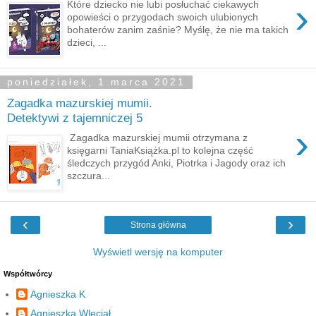
›
Które dziecko nie lubi posłuchać ciekawych
opowieści o przygodach swoich ulubionych
bohaterów zanim zaśnie? Myślę, że nie ma takich
dzieci, ...
poniedziałek, 1 marca 2021
Zagadka mazurskiej mumii.
Detektywi z tajemniczej 5
›
Zagadka mazurskiej mumii otrzymana z
księgarni TaniaKsiążka.pl to kolejna część
śledczych przygód Anki, Piotrka i Jagody oraz ich
szczura...
‹
›
Strona główna
Wyświetl wersję na komputer
Współtwórcy
Agnieszka K
Agnieszka Wleciał