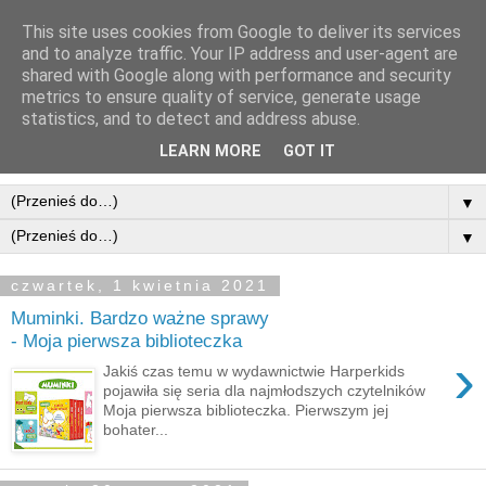
This site uses cookies from Google to deliver its services
and to analyze traffic. Your IP address and user-agent are
shared with Google along with performance and security
metrics to ensure quality of service, generate usage
statistics, and to detect and address abuse.
LEARN MORE
GOT IT
▼
▼
czwartek, 1 kwietnia 2021
Muminki. Bardzo ważne sprawy
- Moja pierwsza biblioteczka
›
Jakiś czas temu w wydawnictwie Harperkids
pojawiła się seria dla najmłodszych czytelników
Moja pierwsza biblioteczka. Pierwszym jej
bohater...