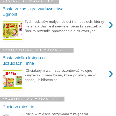
wtorek, 30 marca 2021
Basia w zoo - gra wydawnictwa
Egmont
›
Tych rodziców małych dzieci i ich pociech, którzy
nie znają Basi jest niewiele. Seria książeczek o
Basi to przemiłe opowiadania o dziewczync...
poniedziałek, 29 marca 2021
Basia wielka księga o
uczuciach i inne
›
Chciałabym wam zaprezentować kolejne
książeczki z serii Basia, które pojawiły się w
naszej biblioteczce.
czwartek, 25 marca 2021
Pucio w mieście
Pucio w mieście otrzymana z księgarni